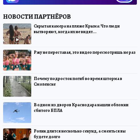
Скрытая камера на пляже Крыма: Что люди
вытворяют, когда их не видят...
Ржу не переставая, это видео пересмотришь не раз
Почему подросток погиб во время шторма в
Смоленске
В одном из дворов Краснодара нашли обломки
сбитого БПЛА
Ролик длится несколько секунд, а смеяться вы
будете долго