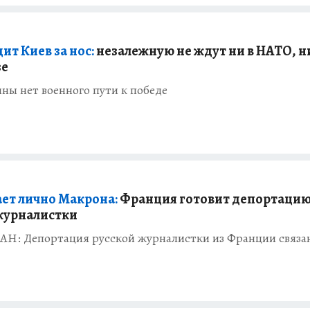
ит Киев за нос:
незалежную не ждут ни в НАТО, н
зе
ины нет военного пути к победе
ет лично Макрона:
Франция готовит депортаци
журналистки
АН: Депортация русской журналистки из Франции связан