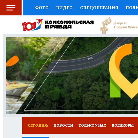
ФОТО
ВИДЕО
СПЕЦОПЕРАЦИЯ
ПОЛ
СОЦПОДДЕРЖКА
НАУКА
СПОРТ
КО
ВЫБОР ЭКСПЕРТОВ
ДОКТОР
ФИНАНС
КНИЖНАЯ ПОЛКА
ПРОГНОЗЫ НА СПОРТ
ПРЕСС-ЦЕНТР
НЕДВИЖИМОСТЬ
ТЕЛЕ
РАДИО КП
РЕКЛАМА
ТЕСТЫ
НОВОЕ 
СЕГОДНЯ:
НОВОСТИ
ТОЛЬКО У НАС
ВОЕНКОРЫ