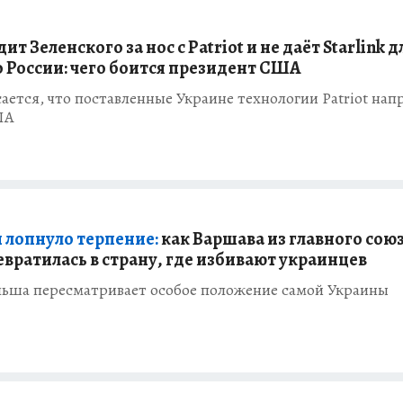
ит Зеленского за нос с Patriot и не даёт Starlink д
о России: чего боится президент США
ается, что поставленные Украине технологии Patriot нап
ША
 лопнуло терпение:
как Варшава из главного сою
евратилась в страну, где избивают украинцев
льша пересматривает особое положение самой Украины