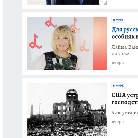
В МИРЕ
Для русс
особняк 
Лайма Вай
дороже
вчера
В МИРЕ
США устр
господст
6 августа 
вчера