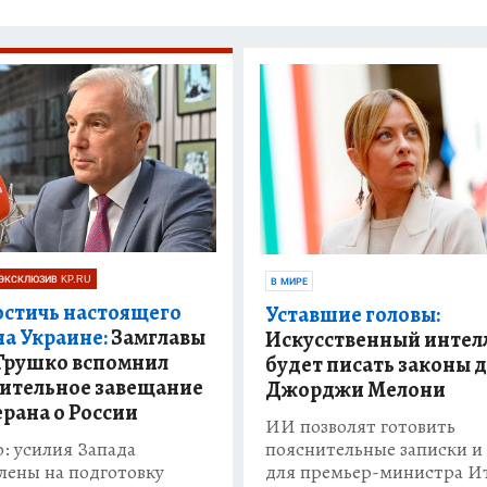
ЭКСКЛЮЗИВ KP.RU
В МИРЕ
остичь настоящего
Уставшие головы:
на Украине:
Замглавы
Искусственный интел
рушко вспомнил
будет писать законы 
ительное завещание
Джорджи Мелони
рана о России
ИИ позволят готовить
пояснительные записки и
: усилия Запада
для премьер-министра И
лены на подготовку