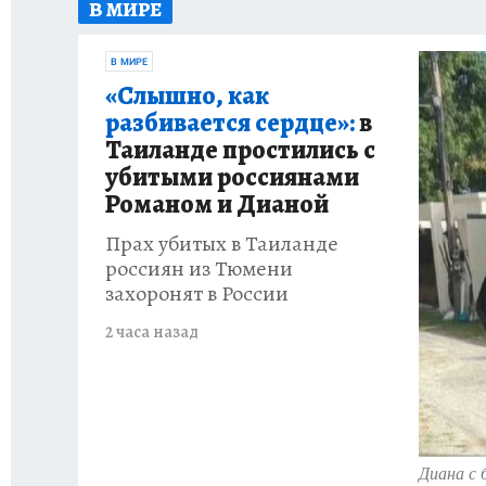
В МИРЕ
АФИША
ИСПЫТАНО НА СЕБЕ
В МИРЕ
«Слышно, как
разбивается сердце»:
в
Таиланде простились с
убитыми россиянами
Романом и Дианой
Прах убитых в Таиланде
россиян из Тюмени
захоронят в России
2 часа назад
Диана с