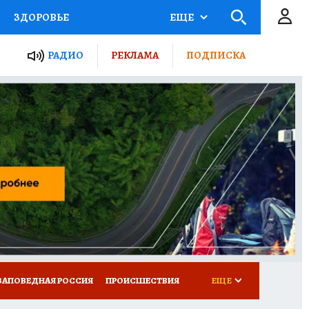
ЗДОРОВЬЕ
ЕЩЕ
ТЫ РОССИИ
РАДИО
РЕКЛАМА
ПОДПИСКА
КРЕТЫ
ПУТЕВОДИТЕЛЬ
 ЖЕЛЕЗА
ТУРИЗМ
Д ПОТРЕБИТЕЛЯ
ВСЕ О КП
ЗАПОВЕДНАЯ РОССИЯ
ПРОИСШЕСТВИЯ
ЕЩЕ