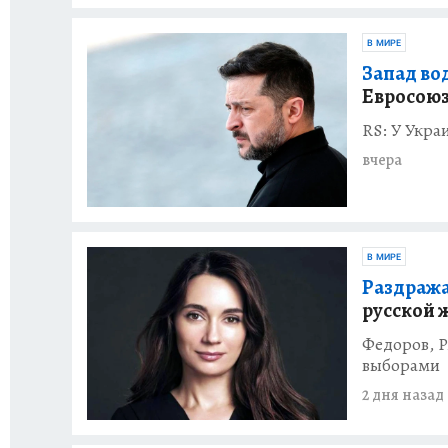
В МИРЕ
Запад вод
Евросою
RS: У Укра
вчера
В МИРЕ
Раздража
русской 
Федоров, Р
выборами
2 дня назад