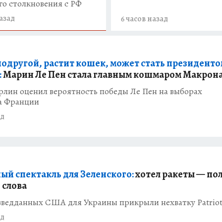
го столкновения с РФ
назад
6 часов назад
подругой, растит кошек, может стать президент
:
Марин Ле Пен стала главным кошмаром Макрон
рлин оценил вероятность победы Ле Пен на выборах
а Франции
ад
ый спектакль для Зеленского:
хотел ракеты — по
 слова
азведданных США для Украины прикрыли нехватку Patrio
ад