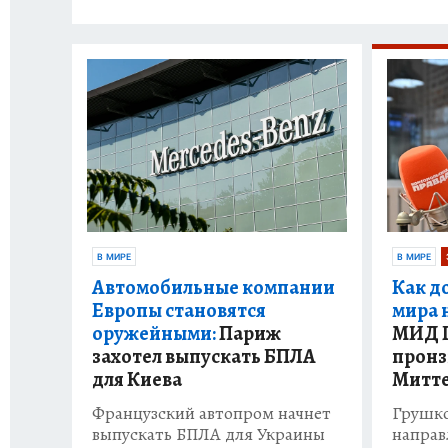
В МИРЕ
В МИРЕ
Автомобильные компании
Как д
Европы становятся
мира 
оружейными:
Париж
МИД Г
захотел выпускать БПЛА
пронз
для Киева
Митте
Французский автопром начнет
Грушко
выпускать БПЛА для Украины
направ