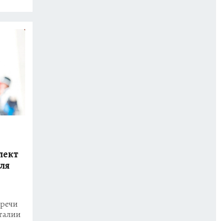
лект
для
 речи
талии