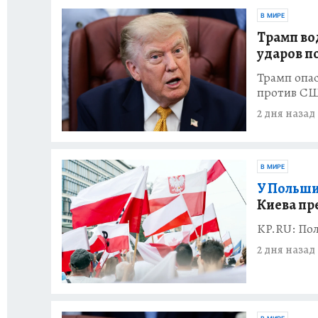
В МИРЕ
Трамп вод
ударов п
Трамп опас
против С
2 дня назад
В МИРЕ
У Польши
Киева пр
KP.RU: По
2 дня назад