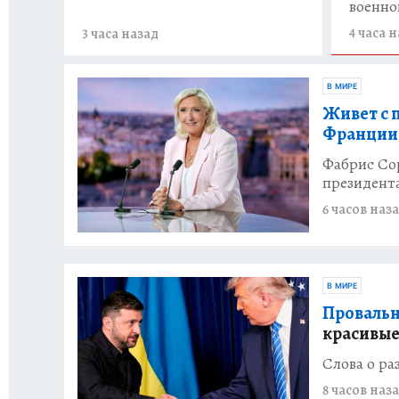
военно
4 часа 
3 часа назад
В МИРЕ
Живет с 
Франции
Фабрис Со
президент
6 часов наз
В МИРЕ
Провальн
красивые
Слова о р
8 часов наз