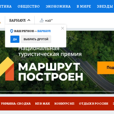
ИТИКА
ОБЩЕСТВО
ЭКОНОМИКА
В МИРЕ
ЗВЕЗДЫ
ЛУМНИСТЫ
ПРОИСШЕСТВИЯ
НАЦИОНАЛЬНЫЕ ПРОЕК
БАРНАУЛ
+20
°
ВАШ РЕГИОН —
БАРНАУЛ
Ы
ОТКРЫВАЕМ МИР
Я ЗНАЮ
СЕМЬЯ
ЖЕНСКИЕ СЕ
ДА
ВЫБРАТЬ ДРУГОЙ
ПРОМОКОДЫ
СЕРИАЛЫ
СПЕЦПРОЕКТЫ
ДЕФИЦИТ
ВИЗОР
КОЛЛЕКЦИИ
КОНКУРСЫ
РАБОТА У НАС
ГИ
НА САЙТЕ
УКРАИНА: СВОДКА
КП В МАХ
КОНКУРС КП
ОТДЫХ В РОССИИ