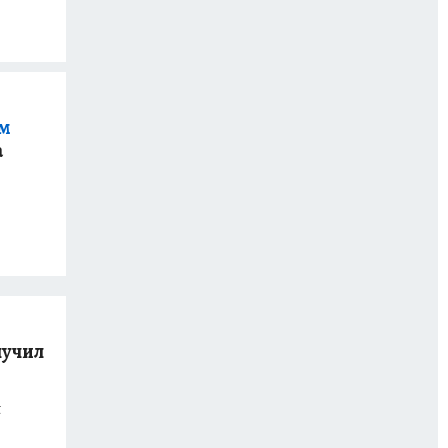
ом
а
лучил
t