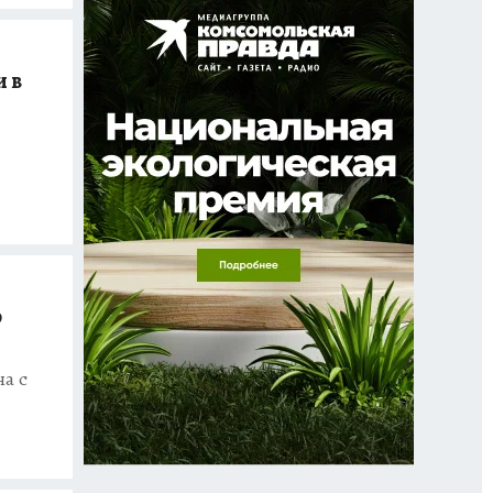
и в
ю
а с