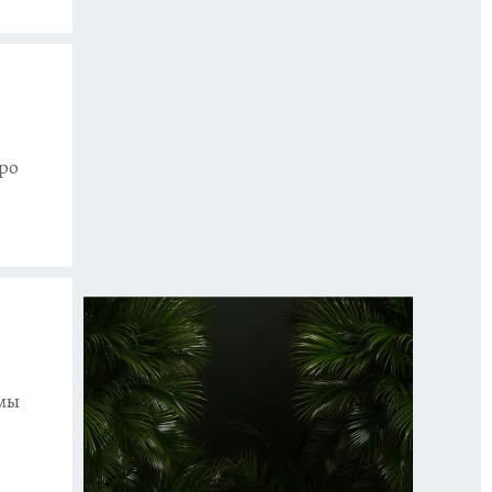
ро
имы