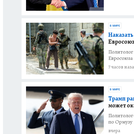
В МИРЕ
Наказать
Евросоюз
Политолог
Евросоюза
7 часов наз
В МИРЕ
Трамп ра
может ок
Политолог
по Ормузу
вчера