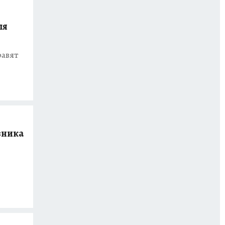
ля
равят
зника