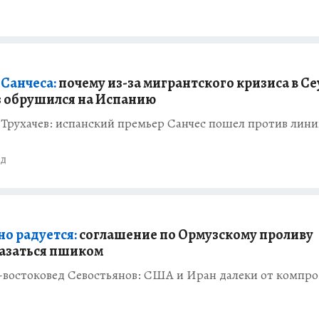
 Санчеса:
почему из-за мигрантского кризиса в Се
 обрушился на Испанию
 Трухачев: испанский премьер Санчес пошел против лин
ад
но радуется:
соглашение по Ормузскому проливу
азаться пшиком
-востоковед Севостьянов: США и Иран далеки от компр