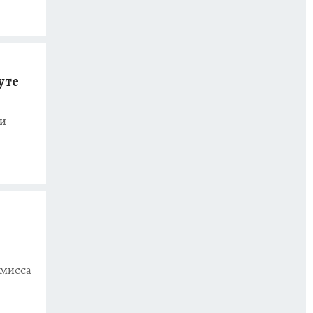
уте
ии
омисса