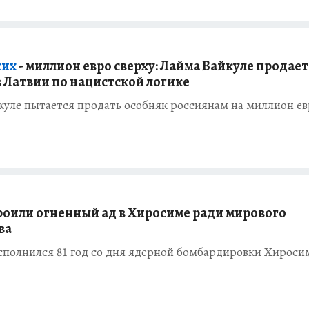
ких
- миллион евро сверху: Лайма Вайкуле продает
в Латвии по нацистской логике
куле пытается продать особняк россиянам на миллион ев
оили огненный ад в Хиросиме ради мирового
ва
исполнился 81 год со дня ядерной бомбардировки Хирос