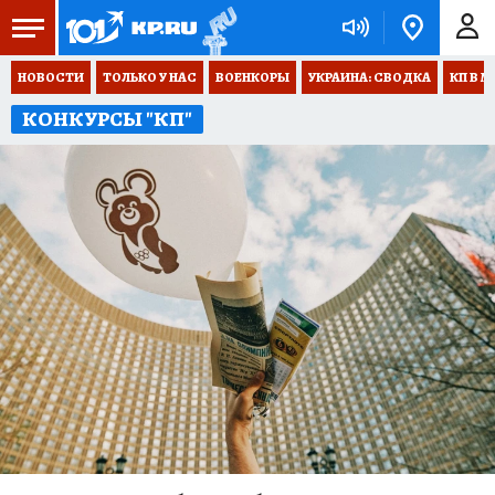
НОВОСТИ
ТОЛЬКО У НАС
ВОЕНКОРЫ
УКРАИНА: СВОДКА
КП В М
КОНКУРСЫ "КП"