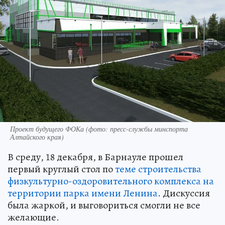
Проект будущего ФОКа (фото: пресс-службы минспорта
Алтайского края)
В среду, 18 декабря, в Барнауле прошел
первый круглый стол по
теме строительства
физкультурно-оздоровительного комплекса на
территории парка имени Ленина
. Дискуссия
была жаркой, и выговориться смогли не все
желающие.