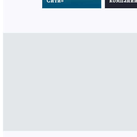
Сити»
компани