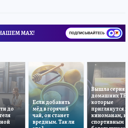
 НАШЕМ MAX!
ПОДПИСЫВАЙТЕСЬ
Вышла серия
домашних ТВ
Если добавить
которые
ти до
мёд в горячий
приглянутся 
теля
чай, он станет
киноманам, и
дной
вредным. Так ли
спортивным