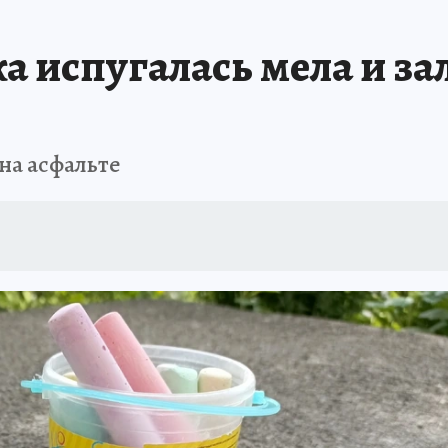
 испугалась мела и за
на асфальте