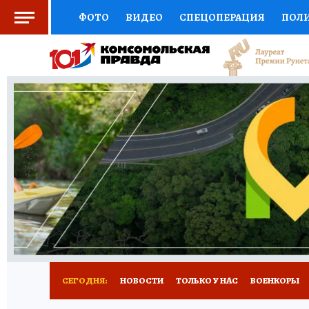
ФОТО
ВИДЕО
СПЕЦОПЕРАЦИЯ
ПОЛ
СОЦПОДДЕРЖКА
НАУКА
СПОРТ
КО
ВЫБОР ЭКСПЕРТОВ
ДОКТОР
ФИНАНС
КНИЖНАЯ ПОЛКА
ПРОГНОЗЫ НА СПОРТ
ПРЕСС-ЦЕНТР
НЕДВИЖИМОСТЬ
ТЕЛЕ
РАДИО КП
РЕКЛАМА
ТЕСТЫ
НОВОЕ 
СЕГОДНЯ:
НОВОСТИ
ТОЛЬКО У НАС
ВОЕНКОРЫ