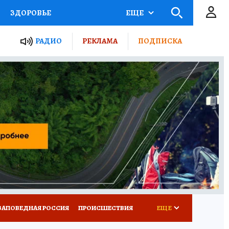
ЗДОРОВЬЕ
ЕЩЕ
ТЫ РОССИИ
РАДИО
РЕКЛАМА
ПОДПИСКА
КРЕТЫ
ПУТЕВОДИТЕЛЬ
 ЖЕЛЕЗА
ТУРИЗМ
Д ПОТРЕБИТЕЛЯ
ВСЕ О КП
ЗАПОВЕДНАЯ РОССИЯ
ПРОИСШЕСТВИЯ
ЕЩЕ