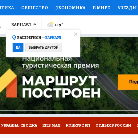
ИТИКА
ОБЩЕСТВО
ЭКОНОМИКА
В МИРЕ
ЗВЕЗДЫ
ЛУМНИСТЫ
ПРОИСШЕСТВИЯ
НАЦИОНАЛЬНЫЕ ПРОЕК
БАРНАУЛ
+19
°
ВАШ РЕГИОН —
БАРНАУЛ
Ы
ОТКРЫВАЕМ МИР
Я ЗНАЮ
СЕМЬЯ
ЖЕНСКИЕ СЕ
ДА
ВЫБРАТЬ ДРУГОЙ
ПРОМОКОДЫ
СЕРИАЛЫ
СПЕЦПРОЕКТЫ
ДЕФИЦИТ
ВИЗОР
КОЛЛЕКЦИИ
КОНКУРСЫ
РАБОТА У НАС
ГИ
НА САЙТЕ
УКРАИНА: СВОДКА
КП В МАХ
КОНКУРС КП
ОТДЫХ В РОССИИ