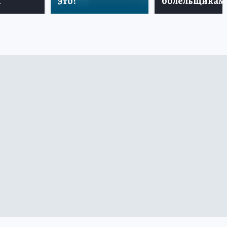
и
это?
болельщикам