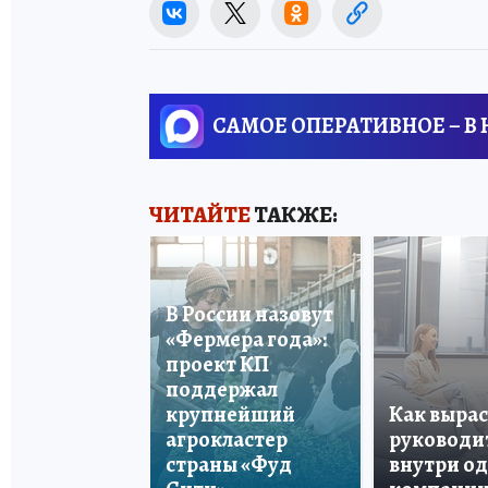
САМОЕ ОПЕРАТИВНОЕ – В
ЧИТАЙТЕ
ТАКЖЕ:
В России назовут
«Фермера года»:
проект КП
поддержал
крупнейший
Как вырас
агрокластер
руководи
страны «Фуд
внутри о