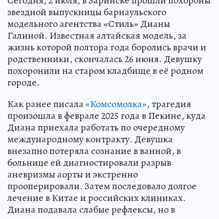
Сегодня, 2 июля, в Заринске прошли похороны
звездной выпускницы барнаульского
модельного агентства «Стиль» Дианы
Галиной. Известная алтайская модель, за
жизнь которой полтора года боролись врачи и
родственники, скончалась 26 июня. Девушку
похоронили на старом кладбище в её родном
городе.
Как ранее писала
«Комсомолка»
, трагедия
произошла в феврале 2025 года в Пекине, куда
Диана приехала работать по очередному
международному контракту. Девушка
внезапно потеряла сознание в ванной, в
больнице ей диагностировали разрыв
аневризмы аорты и экстренно
прооперировали. Затем последовало долгое
лечение в Китае и российских клиниках.
Диана подавала слабые рефлексы, но в