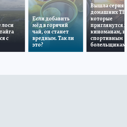
Вышла серия
домашних ТВ
Если добавить
которые
е лоси
мёд в горячий
приглянутся 
 тайга
чай, он станет
киноманам, и
ся с
вредным. Так ли
спортивным
это?
болельщикам