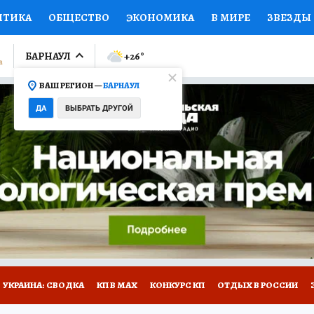
ИТИКА
ОБЩЕСТВО
ЭКОНОМИКА
В МИРЕ
ЗВЕЗДЫ
ЛУМНИСТЫ
ПРОИСШЕСТВИЯ
НАЦИОНАЛЬНЫЕ ПРОЕК
БАРНАУЛ
+26
°
ВАШ РЕГИОН —
БАРНАУЛ
Ы
ОТКРЫВАЕМ МИР
Я ЗНАЮ
СЕМЬЯ
ЖЕНСКИЕ СЕ
ДА
ВЫБРАТЬ ДРУГОЙ
ПРОМОКОДЫ
СЕРИАЛЫ
СПЕЦПРОЕКТЫ
ДЕФИЦИТ
ВИЗОР
КОЛЛЕКЦИИ
КОНКУРСЫ
РАБОТА У НАС
ГИ
НА САЙТЕ
УКРАИНА: СВОДКА
КП В МАХ
КОНКУРС КП
ОТДЫХ В РОССИИ