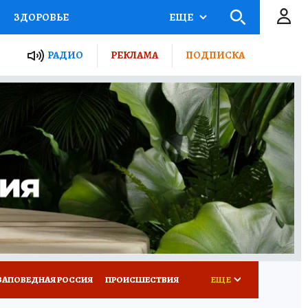
ЗДОРОВЬЕ
ЕЩЕ
ТЫ РОССИИ
РАДИО
РЕКЛАМА
ПОДПИСКА
КРЕТЫ
ПУТЕВОДИТЕЛЬ
 ЖЕЛЕЗА
ТУРИЗМ
Д ПОТРЕБИТЕЛЯ
ВСЕ О КП
ЗАПОВЕДНАЯ РОССИЯ
ПРОИСШЕСТВИЯ
ЕЩЕ