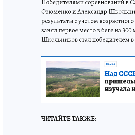
Победителями соревнований в С
Озюменко и Александр Школьни
результаты с учётом возрастног
занял первое место в беге на 30
Школьников стал победителем в б
НАУКА
Над СССР
пришельце
изучала 
ЧИТАЙТЕ ТАКЖЕ: