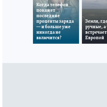
Когда телефон
покажет
последние
проценты заряда
Земля, гд
— и больше уже
ручные, а
никогда не
встречает
включится?
Европой