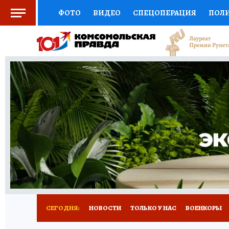
ФОТО
ВИДЕО
СПЕЦОПЕРАЦИЯ
ПОЛ
СОЦПОДДЕРЖКА
НАУКА
СПОРТ
КО
ВЫБОР ЭКСПЕРТОВ
ДОКТОР
ФИНАНС
КНИЖНАЯ ПОЛКА
ПРОГНОЗЫ НА СПОРТ
ПРЕСС-ЦЕНТР
НЕДВИЖИМОСТЬ
ТЕЛЕ
РАДИО КП
РЕКЛАМА
ТЕСТЫ
НОВОЕ 
СЕГОДНЯ:
НОВОСТИ
ТОЛЬКО У НАС
ВОЕНКОРЫ