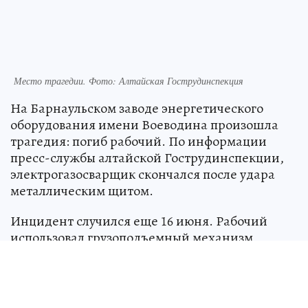
Место трагедии. Фото: Алтайская Гострудинспекция
На Барнаульском заводе энергетического
оборудования имени Воеводина произошла
трагедия: погиб рабочий. По информации
пресс-службы алтайской Гострудинспекции,
электрогазосварщик скончался после удара
металлическим щитом.
Инцидент случился еще 16 июня. Рабочий
использовал грузоподъемный механизм,
управляемый с пола, чтобы поднять
металлический щит. Однако щит соскользнул
с крюка и ударил сотрудника по голове.
Пострадавший не выжил, несмотря на усилия