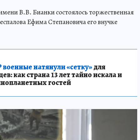
имени В.В. Бианки состоялось торжественная
еспалова Ефима Степановича его внучке
 военные натянули «сетку»
для
в: как страна 13 лет тайно искала и
инопланетных гостей