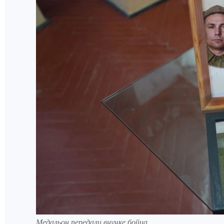
Медальон передали внучке бойца