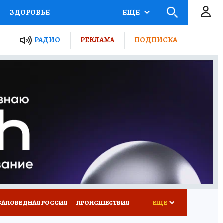
ЗДОРОВЬЕ
ЕЩЕ
ТЫ РОССИИ
РАДИО
РЕКЛАМА
ПОДПИСКА
КРЕТЫ
ПУТЕВОДИТЕЛЬ
 ЖЕЛЕЗА
ТУРИЗМ
Д ПОТРЕБИТЕЛЯ
ВСЕ О КП
ЗАПОВЕДНАЯ РОССИЯ
ПРОИСШЕСТВИЯ
ЕЩЕ