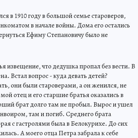
я в 1910 году в большой семье староверов,
коматом в начале войны. Дома его остались
вернуться Ефиму Степановичу было не
мья извещение, что дедушка пропал без вести. В
на. Встал вопрос - куда девать детей?
ть, они были староверами, а он женился, не
мой отец и его старшие братья оказались в
рший брат долго там не пробыл. Вырос и ушел
нвоиром, там и погиб. Среднего брата
рая с гастролями была в Белокурихе. До сих
жилась. А моего отца Петра забрала к себе