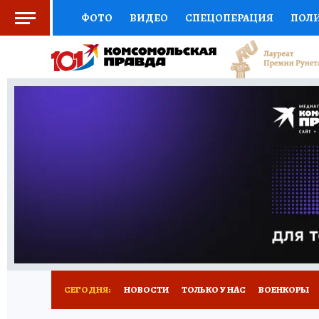
ФОТО
ВИДЕО
СПЕЦОПЕРАЦИЯ
ПОЛ
СОЦПОДДЕРЖКА
НАУКА
СПОРТ
КО
ВЫБОР ЭКСПЕРТОВ
ДОКТОР
ФИНАНС
КНИЖНАЯ ПОЛКА
ПРОГНОЗЫ НА СПОРТ
ПРЕСС-ЦЕНТР
НЕДВИЖИМОСТЬ
ТЕЛЕ
РАДИО КП
РЕКЛАМА
ТЕСТЫ
НОВОЕ 
СЕГОДНЯ:
НОВОСТИ
ТОЛЬКО У НАС
ВОЕНКОРЫ