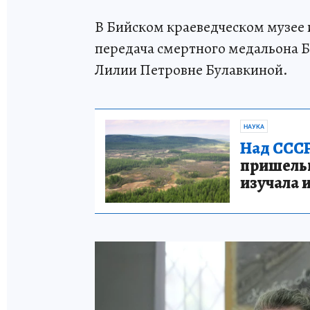
В Бийском краеведческом музее 
передача смертного медальона Б
Лилии Петровне Булавкиной.
НАУКА
Над СССР
пришельце
изучала 