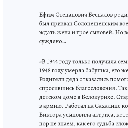
Ефим Степанович Беспалов родилс
был призван Солонешенским воен
ждать жена и трое сыновей. Но 
суждено…
«В 1944 году только получила се
1948 году умерла бабушка, его же
Родители деда отказались помога
спросившись благословения. Так 
детском доме в Белокурихе. Ста
в армию. Работал на Сахалине ко
Виктора усыновила актриса, кото
пор не знаем, как его судьба сло