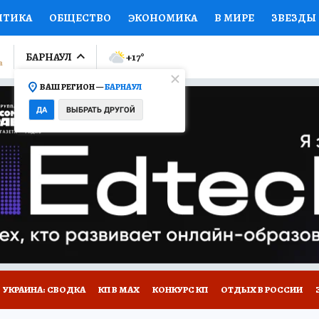
ИТИКА
ОБЩЕСТВО
ЭКОНОМИКА
В МИРЕ
ЗВЕЗДЫ
ЛУМНИСТЫ
ПРОИСШЕСТВИЯ
НАЦИОНАЛЬНЫЕ ПРОЕК
БАРНАУЛ
+17
°
ВАШ РЕГИОН —
БАРНАУЛ
Ы
ОТКРЫВАЕМ МИР
Я ЗНАЮ
СЕМЬЯ
ЖЕНСКИЕ СЕ
ДА
ВЫБРАТЬ ДРУГОЙ
ПРОМОКОДЫ
СЕРИАЛЫ
СПЕЦПРОЕКТЫ
ДЕФИЦИТ
ВИЗОР
КОЛЛЕКЦИИ
КОНКУРСЫ
РАБОТА У НАС
ГИ
НА САЙТЕ
УКРАИНА: СВОДКА
КП В МАХ
КОНКУРС КП
ОТДЫХ В РОССИИ