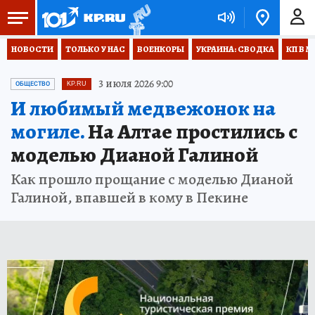
НОВОСТИ
ТОЛЬКО У НАС
ВОЕНКОРЫ
УКРАИНА: СВОДКА
КП В М
3 июля 2026 9:00
ОБЩЕСТВО
KP.RU
И любимый медвежонок на
могиле.
На Алтае простились с
моделью Дианой Галиной
Как прошло прощание с моделью Дианой
Галиной, впавшей в кому в Пекине