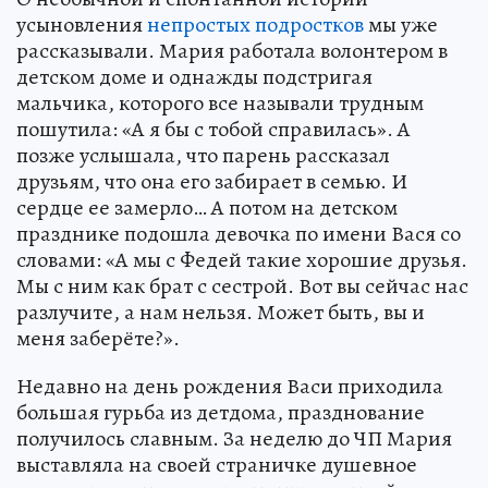
усыновления
непростых подростков
мы уже
рассказывали. Мария работала волонтером в
детском доме и однажды подстригая
мальчика, которого все называли трудным
пошутила: «А я бы с тобой справилась». А
позже услышала, что парень рассказал
друзьям, что она его забирает в семью. И
сердце ее замерло… А потом на детском
празднике подошла девочка по имени Вася со
словами: «А мы с Федей такие хорошие друзья.
Мы с ним как брат с сестрой. Вот вы сейчас нас
разлучите, а нам нельзя. Может быть, вы и
меня заберёте?».
Недавно на день рождения Васи приходила
большая гурьба из детдома, празднование
получилось славным. За неделю до ЧП Мария
выставляла на своей страничке душевное