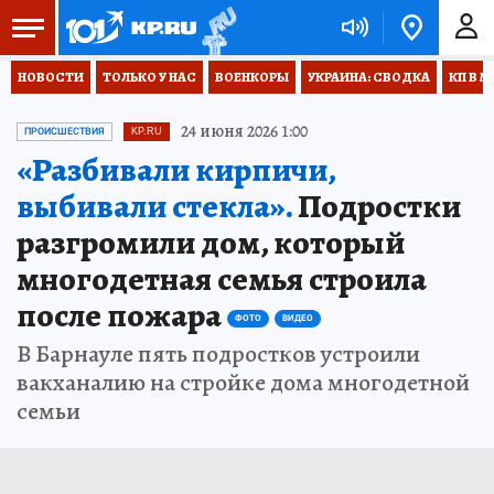
НОВОСТИ
ТОЛЬКО У НАС
ВОЕНКОРЫ
УКРАИНА: СВОДКА
КП В М
24 июня 2026 1:00
ПРОИСШЕСТВИЯ
KP.RU
«Разбивали кирпичи,
выбивали стекла».
Подростки
разгромили дом, который
многодетная семья строила
после пожара
ФОТО
ВИДЕО
В Барнауле пять подростков устроили
вакханалию на стройке дома многодетной
семьи