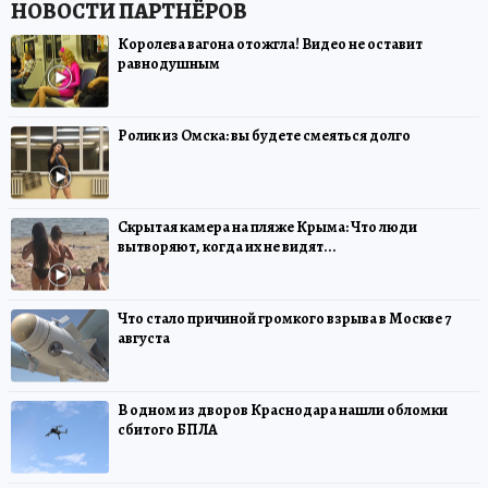
Королева вагона отожгла! Видео не оставит
равнодушным
Ролик из Омска: вы будете смеяться долго
Скрытая камера на пляже Крыма: Что люди
вытворяют, когда их не видят...
Что стало причиной громкого взрыва в Москве 7
августа
В одном из дворов Краснодара нашли обломки
сбитого БПЛА