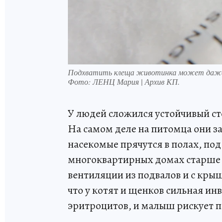
Подхватить клеща животинка может даже 
Фото:
ЛЕНЦ Мария | Архив КП.
У людей сложился устойчивый ст
На самом деле на питомца они з
насекомые прячутся в полах, под
многоквартирных домах старше 1
вентиляции из подвалов и с крыш
что у котят и щенков сильная ин
эритроцитов, и малыш рискует п