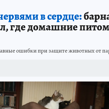
ервями в сердце:
барн
ал, где домашние пито
лавные ошибки при защите животных от па