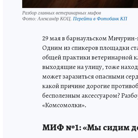
Разбор главных ветеринарных мифов
Фото:
Александр КОЦ.
Перейти в Фотобанк КП
29 мая в барнаульском Мичурин-
Одним из спикеров площадки ста
общей практики ветеринарной к
выходящие на улицу, тоже наход
может заразиться опасными сер
какой причине дорогие противо
бесполезным аксессуаром? Разбо
«Комсомолки».
МИФ №1: «Мы сидим до