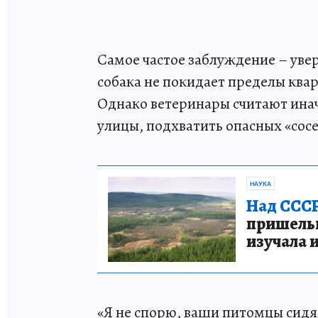
Самое частое заблуждение – увер
собака не покидает пределы квар
Однако ветеринары считают инач
улицы, подхватить опасных «сосе
НАУКА
Над СССР
пришельце
изучала 
«Я не спорю, ваши питомцы сидят