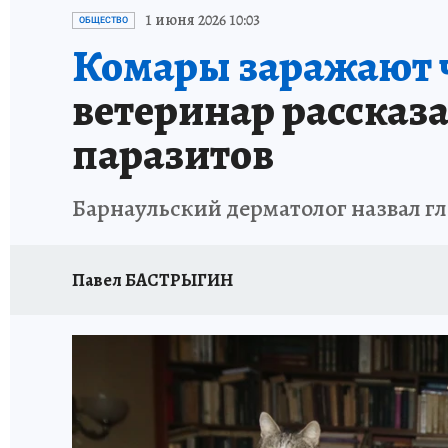
АФИША
ИСПЫТАНО НА СЕБЕ
1 июня 2026 10:03
ОБЩЕСТВО
Комары заражают ч
ветеринар рассказ
паразитов
Барнаульский дерматолог назвал г
Павел БАСТРЫГИН