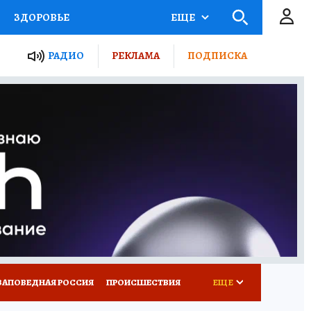
ЗДОРОВЬЕ
ЕЩЕ
ТЫ РОССИИ
РАДИО
РЕКЛАМА
ПОДПИСКА
КРЕТЫ
ПУТЕВОДИТЕЛЬ
 ЖЕЛЕЗА
ТУРИЗМ
Д ПОТРЕБИТЕЛЯ
ВСЕ О КП
ЗАПОВЕДНАЯ РОССИЯ
ПРОИСШЕСТВИЯ
ЕЩЕ