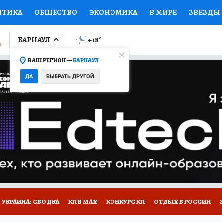
ИТИКА
ОБЩЕСТВО
ЭКОНОМИКА
В МИРЕ
ЗВЕЗДЫ
ЛУМНИСТЫ
ПРОИСШЕСТВИЯ
НАЦИОНАЛЬНЫЕ ПРОЕК
БАРНАУЛ
+18
°
ВАШ РЕГИОН —
БАРНАУЛ
Ы
ОТКРЫВАЕМ МИР
Я ЗНАЮ
СЕМЬЯ
ЖЕНСКИЕ СЕ
ДА
ВЫБРАТЬ ДРУГОЙ
ПРОМОКОДЫ
СЕРИАЛЫ
СПЕЦПРОЕКТЫ
ДЕФИЦИТ
ВИЗОР
КОЛЛЕКЦИИ
КОНКУРСЫ
РАБОТА У НАС
ГИ
НА САЙТЕ
УКРАИНА: СВОДКА
КП В МАХ
КОНКУРС КП
ОТДЫХ В РОССИИ