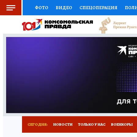
ФОТО
ВИДЕО
СПЕЦОПЕРАЦИЯ
ПОЛ
СОЦПОДДЕРЖКА
НАУКА
СПОРТ
КО
ВЫБОР ЭКСПЕРТОВ
ДОКТОР
ФИНАНС
КНИЖНАЯ ПОЛКА
ПРОГНОЗЫ НА СПОРТ
ПРЕСС-ЦЕНТР
НЕДВИЖИМОСТЬ
ТЕЛЕ
РАДИО КП
РЕКЛАМА
ТЕСТЫ
НОВОЕ 
СЕГОДНЯ:
НОВОСТИ
ТОЛЬКО У НАС
ВОЕНКОРЫ