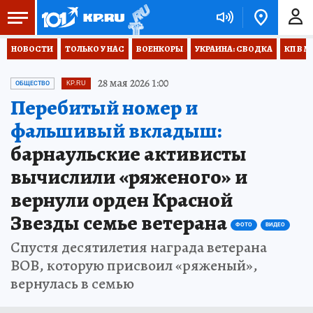
НОВОСТИ
ТОЛЬКО У НАС
ВОЕНКОРЫ
УКРАИНА: СВОДКА
КП В М
28 мая 2026 1:00
ОБЩЕСТВО
KP.RU
Перебитый номер и
фальшивый вкладыш:
барнаульские активисты
вычислили «ряженого» и
вернули орден Красной
Звезды семье ветерана
ФОТО
ВИДЕО
Спустя десятилетия награда ветерана
ВОВ, которую присвоил «ряженый»,
вернулась в семью