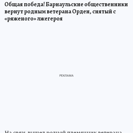
Общая победа! Барнаульские общественники
вернут родным ветерана Орден, снятый с
«ряженого» лжегероя
На связь вышел родной племянник ветерана