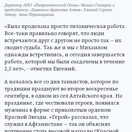
Директор АНО «Патриотический Огонь» Михаил Глазырин и
председатель «Танкового братства Алтая» Евгений Сергеев
Автор: Анна Перевощикова
«Была проделана просто титаническая работа.
Все-таки правильно говорят, что люди
встречаются друг с другом не просто так – их
сводит судьба. Так же и мы с Михаилом
однажды встретились, и сегодня завершается
работа, которой мы были озадачены в течение
2,5 лет», - отметил Евгений.
А началось все со дня танкистов, которое по
традиции празднуют во второе воскресенье
сентября, в одном из сел Алтайского края. На
празднике, где чествовали героев, появился
мужчина в форме с приколотым орденом
Красной Звезды. «Герой» рассказал, что
служил в Афганистане – так он объяснял
получение столь высокой награды (Красной