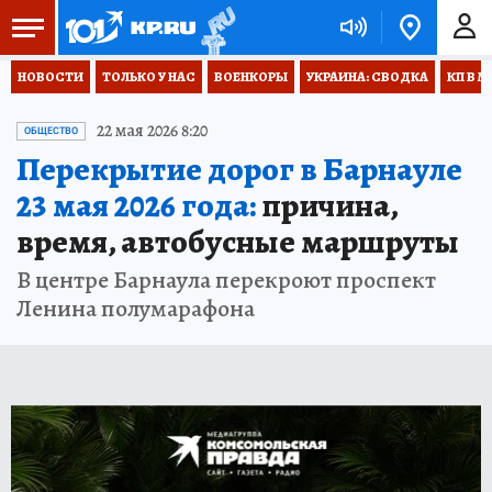
НОВОСТИ
ТОЛЬКО У НАС
ВОЕНКОРЫ
УКРАИНА: СВОДКА
КП В М
22 мая 2026 8:20
ОБЩЕСТВО
Перекрытие дорог в Барнауле
23 мая 2026 года:
причина,
время, автобусные маршруты
В центре Барнаула перекроют проспект
Ленина полумарафона