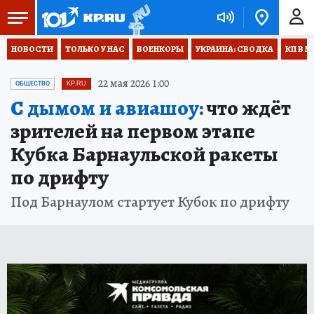
НОВОСТИ
ТОЛЬКО У НАС
ВОЕНКОРЫ
УКРАИНА: СВОДКА
КП В М
22 мая 2026 1:00
ОБЩЕСТВО
KP.RU
С дымом и авиашоу:
что ждёт
зрителей на первом этапе
Кубка Барнаульской ракеты
по дрифту
Под Барнаулом стартует Кубок по дрифту