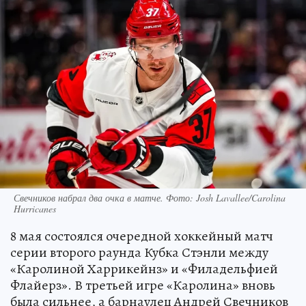
Свечников набрал два очка в матче. Фото: Josh Lavallee/Carolina
Hurricanes
8 мая состоялся очередной хоккейный матч
серии второго раунда Кубка Стэнли между
«Каролиной Харрикейнз» и «Филадельфией
Флайерз». В третьей игре «Каролина» вновь
была сильнее, а барнаулец Андрей Свечников