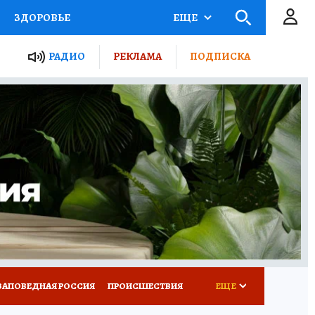
ЗДОРОВЬЕ
ЕЩЕ
ТЫ РОССИИ
РАДИО
РЕКЛАМА
ПОДПИСКА
КРЕТЫ
ПУТЕВОДИТЕЛЬ
 ЖЕЛЕЗА
ТУРИЗМ
Д ПОТРЕБИТЕЛЯ
ВСЕ О КП
ЗАПОВЕДНАЯ РОССИЯ
ПРОИСШЕСТВИЯ
ЕЩЕ