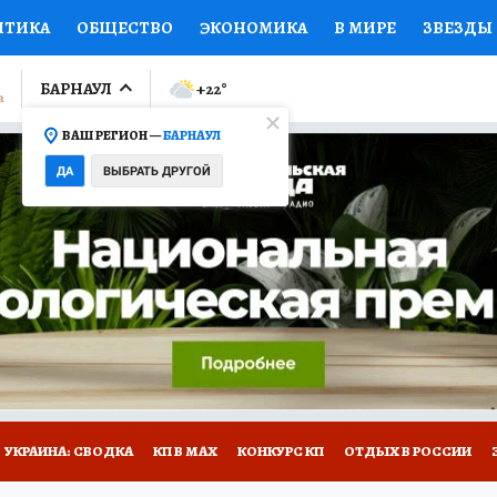
ИТИКА
ОБЩЕСТВО
ЭКОНОМИКА
В МИРЕ
ЗВЕЗДЫ
ЛУМНИСТЫ
ПРОИСШЕСТВИЯ
НАЦИОНАЛЬНЫЕ ПРОЕК
БАРНАУЛ
+22
°
ВАШ РЕГИОН —
БАРНАУЛ
Ы
ОТКРЫВАЕМ МИР
Я ЗНАЮ
СЕМЬЯ
ЖЕНСКИЕ СЕ
ДА
ВЫБРАТЬ ДРУГОЙ
ПРОМОКОДЫ
СЕРИАЛЫ
СПЕЦПРОЕКТЫ
ДЕФИЦИТ
ВИЗОР
КОЛЛЕКЦИИ
КОНКУРСЫ
РАБОТА У НАС
ГИ
НА САЙТЕ
УКРАИНА: СВОДКА
КП В МАХ
КОНКУРС КП
ОТДЫХ В РОССИИ