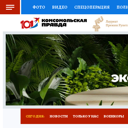
ФОТО
ВИДЕО
СПЕЦОПЕРАЦИЯ
ПОЛ
СОЦПОДДЕРЖКА
НАУКА
СПОРТ
КО
ВЫБОР ЭКСПЕРТОВ
ДОКТОР
ФИНАНС
КНИЖНАЯ ПОЛКА
ПРОГНОЗЫ НА СПОРТ
ПРЕСС-ЦЕНТР
НЕДВИЖИМОСТЬ
ТЕЛЕ
РАДИО КП
РЕКЛАМА
ТЕСТЫ
НОВОЕ 
СЕГОДНЯ:
НОВОСТИ
ТОЛЬКО У НАС
ВОЕНКОРЫ