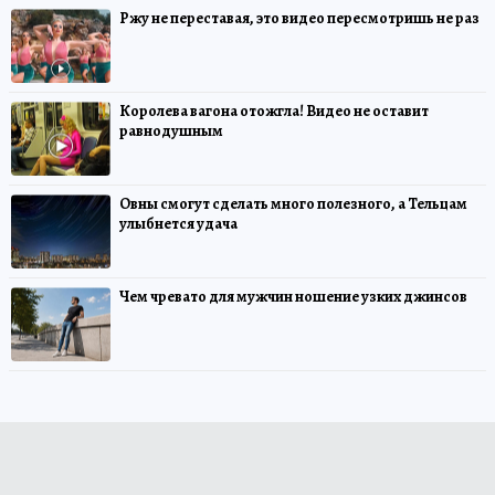
Ржу не переставая, это видео пересмотришь не раз
Королева вагона отожгла! Видео не оставит
равнодушным
Овны смогут сделать много полезного, а Тельцам
улыбнется удача
Чем чревато для мужчин ношение узких джинсов