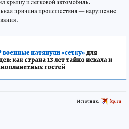
ил крышу и легковой автомобиль.
льная причина происшествия — нарушение
вания.
 военные натянули «сетку»
для
в: как страна 13 лет тайно искала и
инопланетных гостей
Источник:
kp.ru