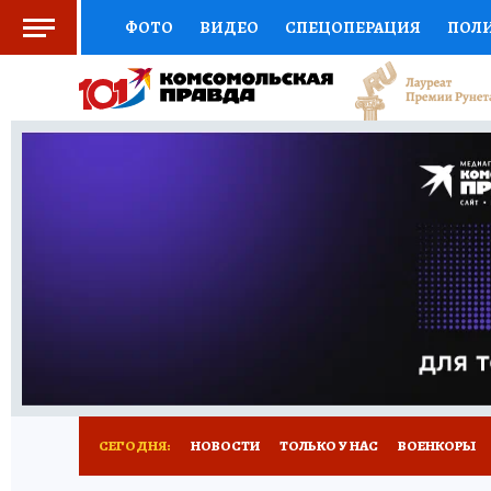
ФОТО
ВИДЕО
СПЕЦОПЕРАЦИЯ
ПОЛ
СОЦПОДДЕРЖКА
НАУКА
СПОРТ
КО
ВЫБОР ЭКСПЕРТОВ
ДОКТОР
ФИНАНС
КНИЖНАЯ ПОЛКА
ПРОГНОЗЫ НА СПОРТ
ПРЕСС-ЦЕНТР
НЕДВИЖИМОСТЬ
ТЕЛЕ
РАДИО КП
РЕКЛАМА
ТЕСТЫ
НОВОЕ 
СЕГОДНЯ:
НОВОСТИ
ТОЛЬКО У НАС
ВОЕНКОРЫ