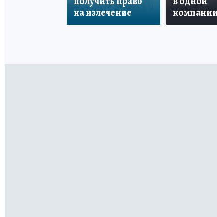
получить право
в одной
на излечение
компани