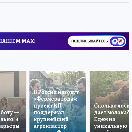
 НАШЕМ MAX!
ПОДПИСЫВАЙТЕСЬ
В России назовут
«Фермера года»:
проект КП
Сколько лоси
аботу —
поддержал
дает молока?
льно! 3
крупнейший
Едем на
карьеры
агрокластер
уникальную