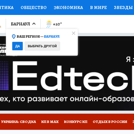
ИТИКА
ОБЩЕСТВО
ЭКОНОМИКА
В МИРЕ
ЗВЕЗДЫ
ЛУМНИСТЫ
ПРОИСШЕСТВИЯ
НАЦИОНАЛЬНЫЕ ПРОЕК
БАРНАУЛ
+20
°
ВАШ РЕГИОН —
БАРНАУЛ
Ы
ОТКРЫВАЕМ МИР
Я ЗНАЮ
СЕМЬЯ
ЖЕНСКИЕ СЕ
ДА
ВЫБРАТЬ ДРУГОЙ
ПРОМОКОДЫ
СЕРИАЛЫ
СПЕЦПРОЕКТЫ
ДЕФИЦИТ
ВИЗОР
КОЛЛЕКЦИИ
КОНКУРСЫ
РАБОТА У НАС
ГИ
НА САЙТЕ
УКРАИНА: СВОДКА
КП В МАХ
КОНКУРС КП
ОТДЫХ В РОССИИ