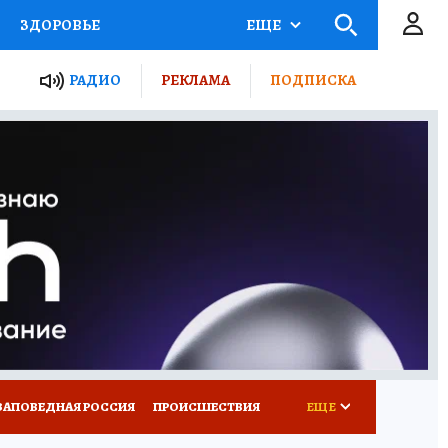
ЗДОРОВЬЕ
ЕЩЕ
ТЫ РОССИИ
РАДИО
РЕКЛАМА
ПОДПИСКА
КРЕТЫ
ПУТЕВОДИТЕЛЬ
 ЖЕЛЕЗА
ТУРИЗМ
Д ПОТРЕБИТЕЛЯ
ВСЕ О КП
ЗАПОВЕДНАЯ РОССИЯ
ПРОИСШЕСТВИЯ
ЕЩЕ