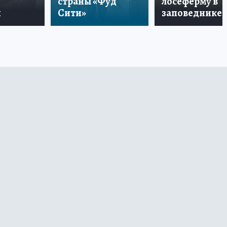
страны «Фуд
лосеферму в
и
Сити»
заповеднике!