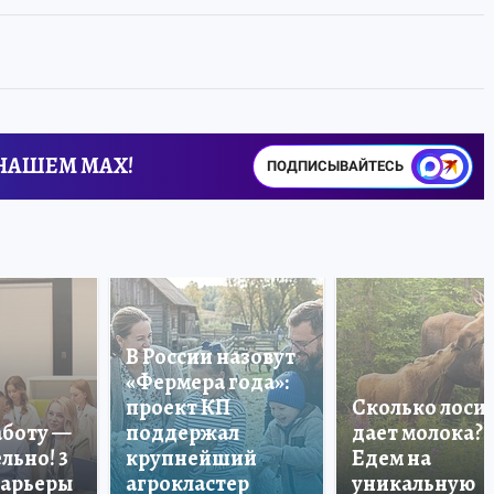
 НАШЕМ MAX!
ПОДПИСЫВАЙТЕСЬ
В России назовут
«Фермера года»:
проект КП
Сколько лоси
аботу —
поддержал
дает молока?
льно! 3
крупнейший
Едем на
карьеры
агрокластер
уникальную