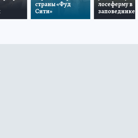
страны «Фуд
лосеферму в
и
Сити»
заповеднике!