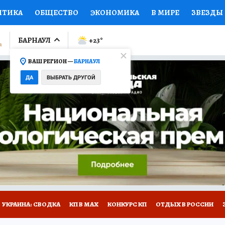
ИТИКА
ОБЩЕСТВО
ЭКОНОМИКА
В МИРЕ
ЗВЕЗДЫ
ЛУМНИСТЫ
ПРОИСШЕСТВИЯ
НАЦИОНАЛЬНЫЕ ПРОЕК
БАРНАУЛ
+23
°
ВАШ РЕГИОН —
БАРНАУЛ
Ы
ОТКРЫВАЕМ МИР
Я ЗНАЮ
СЕМЬЯ
ЖЕНСКИЕ СЕ
ДА
ВЫБРАТЬ ДРУГОЙ
ПРОМОКОДЫ
СЕРИАЛЫ
СПЕЦПРОЕКТЫ
ДЕФИЦИТ
ВИЗОР
КОЛЛЕКЦИИ
КОНКУРСЫ
РАБОТА У НАС
ГИ
НА САЙТЕ
УКРАИНА: СВОДКА
КП В МАХ
КОНКУРС КП
ОТДЫХ В РОССИИ