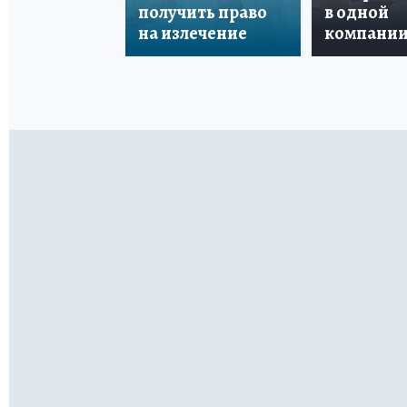
получить право
в одной
на излечение
компани