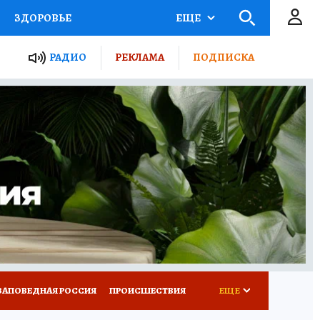
ЗДОРОВЬЕ
ЕЩЕ
ТЫ РОССИИ
РАДИО
РЕКЛАМА
ПОДПИСКА
КРЕТЫ
ПУТЕВОДИТЕЛЬ
 ЖЕЛЕЗА
ТУРИЗМ
Д ПОТРЕБИТЕЛЯ
ВСЕ О КП
ЗАПОВЕДНАЯ РОССИЯ
ПРОИСШЕСТВИЯ
ЕЩЕ