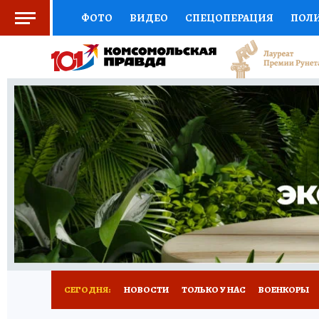
ФОТО
ВИДЕО
СПЕЦОПЕРАЦИЯ
ПОЛ
СОЦПОДДЕРЖКА
НАУКА
СПОРТ
КО
ВЫБОР ЭКСПЕРТОВ
ДОКТОР
ФИНАНС
КНИЖНАЯ ПОЛКА
ПРОГНОЗЫ НА СПОРТ
ПРЕСС-ЦЕНТР
НЕДВИЖИМОСТЬ
ТЕЛЕ
РАДИО КП
РЕКЛАМА
ТЕСТЫ
НОВОЕ 
СЕГОДНЯ:
НОВОСТИ
ТОЛЬКО У НАС
ВОЕНКОРЫ