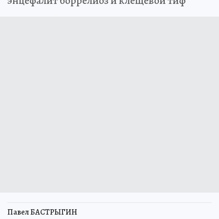
энцефалит боррелиоз и клещевой тиф
Павел БАСТРЫГИН