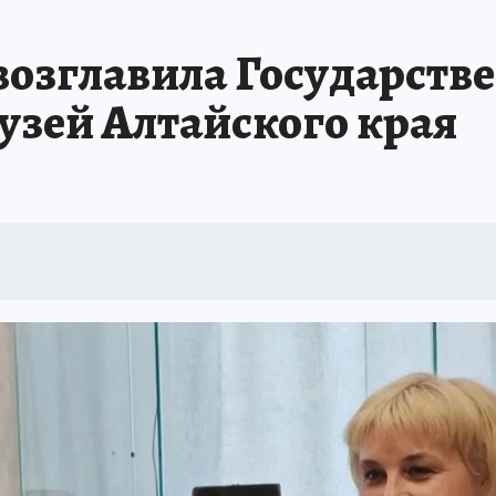
возглавила Государств
зей Алтайского края