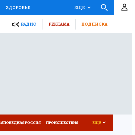
ЗДОРОВЬЕ
ЕЩЕ
ТЫ РОССИИ
РАДИО
РЕКЛАМА
ПОДПИСКА
КРЕТЫ
ПУТЕВОДИТЕЛЬ
 ЖЕЛЕЗА
ТУРИЗМ
Д ПОТРЕБИТЕЛЯ
ВСЕ О КП
ЗАПОВЕДНАЯ РОССИЯ
ПРОИСШЕСТВИЯ
ЕЩЕ