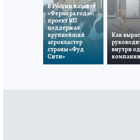
В России назовут
«Фермера года»:
проект КП
поддержал
крупнейший
Как вырас
агрокластер
руководи
страны «Фуд
внутри о
Сити»
компани