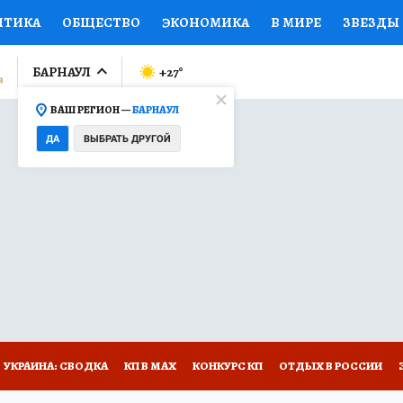
ИТИКА
ОБЩЕСТВО
ЭКОНОМИКА
В МИРЕ
ЗВЕЗДЫ
ЛУМНИСТЫ
ПРОИСШЕСТВИЯ
НАЦИОНАЛЬНЫЕ ПРОЕК
БАРНАУЛ
+27
°
ВАШ РЕГИОН —
БАРНАУЛ
Ы
ОТКРЫВАЕМ МИР
Я ЗНАЮ
СЕМЬЯ
ЖЕНСКИЕ СЕ
ДА
ВЫБРАТЬ ДРУГОЙ
ПРОМОКОДЫ
СЕРИАЛЫ
СПЕЦПРОЕКТЫ
ДЕФИЦИТ
ВИЗОР
КОЛЛЕКЦИИ
КОНКУРСЫ
РАБОТА У НАС
ГИ
НА САЙТЕ
УКРАИНА: СВОДКА
КП В МАХ
КОНКУРС КП
ОТДЫХ В РОССИИ