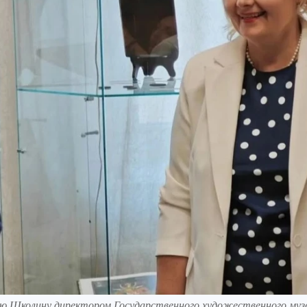
ию Школину директором Государственного художественного музе