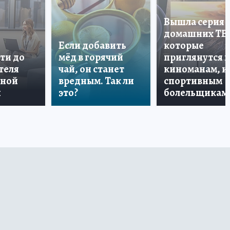
Вышла серия
домашних ТВ
Если добавить
которые
ти до
мёд в горячий
приглянутся 
теля
чай, он станет
киноманам, и
дной
вредным. Так ли
спортивным
и
это?
болельщикам