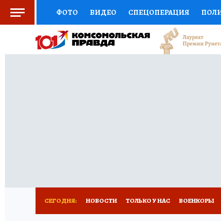
ФОТО
ВИДЕО
СПЕЦОПЕРАЦИЯ
ПОЛ
СОЦПОДДЕРЖКА
НАУКА
СПОРТ
КО
ВЫБОР ЭКСПЕРТОВ
ДОКТОР
ФИНАНС
КНИЖНАЯ ПОЛКА
ПРОГНОЗЫ НА СПОРТ
ПРЕСС-ЦЕНТР
НЕДВИЖИМОСТЬ
ТЕЛЕ
РАДИО КП
РЕКЛАМА
ТЕСТЫ
НОВОЕ 
СЕГОДНЯ:
НОВОСТИ
ТОЛЬКО У НАС
ВОЕНКОРЫ