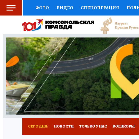
ФОТО
ВИДЕО
СПЕЦОПЕРАЦИЯ
ПОЛ
СОЦПОДДЕРЖКА
НАУКА
СПОРТ
КО
ВЫБОР ЭКСПЕРТОВ
ДОКТОР
ФИНАНС
КНИЖНАЯ ПОЛКА
ПРОГНОЗЫ НА СПОРТ
ПРЕСС-ЦЕНТР
НЕДВИЖИМОСТЬ
ТЕЛЕ
РАДИО КП
РЕКЛАМА
ТЕСТЫ
НОВОЕ 
СЕГОДНЯ:
НОВОСТИ
ТОЛЬКО У НАС
ВОЕНКОРЫ