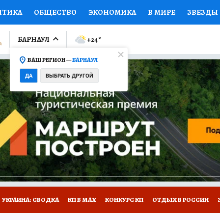
ИТИКА
ОБЩЕСТВО
ЭКОНОМИКА
В МИРЕ
ЗВЕЗДЫ
ЛУМНИСТЫ
ПРОИСШЕСТВИЯ
НАЦИОНАЛЬНЫЕ ПРОЕК
БАРНАУЛ
+24
°
ВАШ РЕГИОН —
БАРНАУЛ
Ы
ОТКРЫВАЕМ МИР
Я ЗНАЮ
СЕМЬЯ
ЖЕНСКИЕ СЕ
ДА
ВЫБРАТЬ ДРУГОЙ
ПРОМОКОДЫ
СЕРИАЛЫ
СПЕЦПРОЕКТЫ
ДЕФИЦИТ
ВИЗОР
КОЛЛЕКЦИИ
КОНКУРСЫ
РАБОТА У НАС
ГИ
НА САЙТЕ
УКРАИНА: СВОДКА
КП В МАХ
КОНКУРС КП
ОТДЫХ В РОССИИ