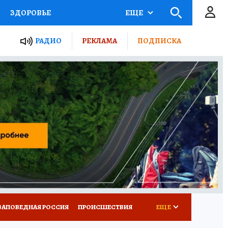
ЗДОРОВЬЕ
ЕЩЕ
ТЫ РОССИИ
РАДИО
РЕКЛАМА
ПОДПИСКА
КРЕТЫ
ПУТЕВОДИТЕЛЬ
 ЖЕЛЕЗА
ТУРИЗМ
Д ПОТРЕБИТЕЛЯ
ВСЕ О КП
ЗАПОВЕДНАЯ РОССИЯ
ПРОИСШЕСТВИЯ
ЕЩЕ