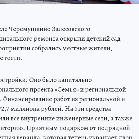
 селе Черемушкино Залесовского
питального ремонта открыли детский сад
роприятии собрались местные жители,
 гости.
постройки. Оно было капитально
онального проекта «Семья» и региональной
 Финансирование работ из региональной и
2,7 миллиона рублей. На эти средства
или все внутренние инженерные сети, а также
риторию. Приятным подарком от подрядной
енная веранда, которая теперь украшает двор.