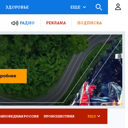
ЗДОРОВЬЕ
ЕЩЕ
ТЫ РОССИИ
РАДИО
РЕКЛАМА
ПОДПИСКА
КРЕТЫ
ПУТЕВОДИТЕЛЬ
 ЖЕЛЕЗА
ТУРИЗМ
Д ПОТРЕБИТЕЛЯ
ВСЕ О КП
ЗАПОВЕДНАЯ РОССИЯ
ПРОИСШЕСТВИЯ
ЕЩЕ