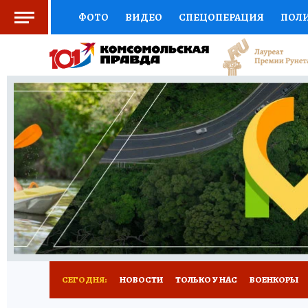
ФОТО
ВИДЕО
СПЕЦОПЕРАЦИЯ
ПОЛ
СОЦПОДДЕРЖКА
НАУКА
СПОРТ
КО
ВЫБОР ЭКСПЕРТОВ
ДОКТОР
ФИНАНС
КНИЖНАЯ ПОЛКА
ПРОГНОЗЫ НА СПОРТ
ПРЕСС-ЦЕНТР
НЕДВИЖИМОСТЬ
ТЕЛЕ
РАДИО КП
РЕКЛАМА
ТЕСТЫ
НОВОЕ 
СЕГОДНЯ:
НОВОСТИ
ТОЛЬКО У НАС
ВОЕНКОРЫ