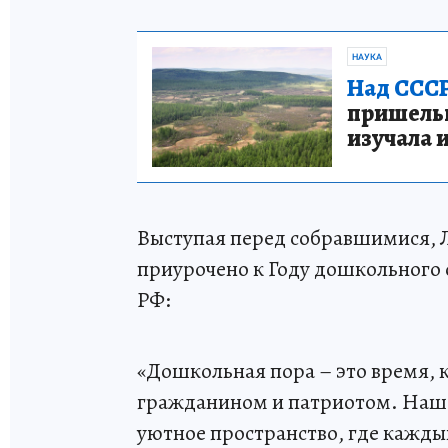
НАУКА
Над СССР
пришельце
изучала 
Выступая перед собравшимися, Л
приурочено к Году дошкольного
РФ:
«Дошкольная пора – это время, 
гражданином и патриотом. Наша 
уютное пространство, где кажды