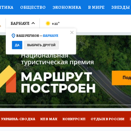
ИТИКА
ОБЩЕСТВО
ЭКОНОМИКА
В МИРЕ
ЗВЕЗДЫ
ЛУМНИСТЫ
ПРОИСШЕСТВИЯ
НАЦИОНАЛЬНЫЕ ПРОЕК
БАРНАУЛ
+21
°
ВАШ РЕГИОН —
БАРНАУЛ
Ы
ОТКРЫВАЕМ МИР
Я ЗНАЮ
СЕМЬЯ
ЖЕНСКИЕ СЕ
ДА
ВЫБРАТЬ ДРУГОЙ
ПРОМОКОДЫ
СЕРИАЛЫ
СПЕЦПРОЕКТЫ
ДЕФИЦИТ
ВИЗОР
КОЛЛЕКЦИИ
КОНКУРСЫ
РАБОТА У НАС
ГИ
НА САЙТЕ
УКРАИНА: СВОДКА
КП В МАХ
КОНКУРС КП
ОТДЫХ В РОССИИ