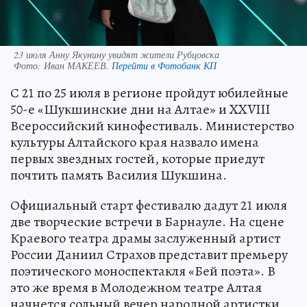
23 июля Анну Якунину увидят жители Рубцовска
Фото:
Иван МАКЕЕВ.
Перейти в Фотобанк КП
С 21 по 25 июля в регионе пройдут юбилейные
50-е «Шукшинские дни на Алтае» и XXVIII
Всероссийский кинофестиваль. Министерство
культуры Алтайского края назвало имена
первых звездных гостей, которые приедут
почтить память Василия Шукшина.
Официальный старт фестивалю дадут 21 июля
две творческие встречи в Барнауле. На сцене
Краевого театра драмы заслуженный артист
России Даниил Страхов представит премьеру
поэтического моноспектакля «Бей поэта». В
это же время в Молодежном театре Алтая
начнется сольный вечер народной артистки