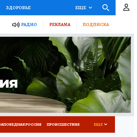
ЗДОРОВЬЕ
ЕЩЕ
ТЫ РОССИИ
РАДИО
РЕКЛАМА
ПОДПИСКА
КРЕТЫ
ПУТЕВОДИТЕЛЬ
 ЖЕЛЕЗА
ТУРИЗМ
Д ПОТРЕБИТЕЛЯ
ВСЕ О КП
ЗАПОВЕДНАЯ РОССИЯ
ПРОИСШЕСТВИЯ
ЕЩЕ