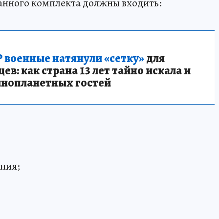
анного комплекта должны входить:
 военные натянули «сетку»
для
в: как страна 13 лет тайно искала и
инопланетных гостей
ния;