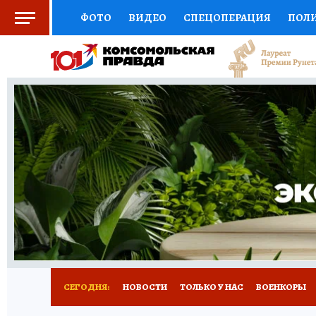
ФОТО
ВИДЕО
СПЕЦОПЕРАЦИЯ
ПОЛ
СОЦПОДДЕРЖКА
НАУКА
СПОРТ
КО
ВЫБОР ЭКСПЕРТОВ
ДОКТОР
ФИНАНС
КНИЖНАЯ ПОЛКА
ПРОГНОЗЫ НА СПОРТ
ПРЕСС-ЦЕНТР
НЕДВИЖИМОСТЬ
ТЕЛЕ
РАДИО КП
РЕКЛАМА
ТЕСТЫ
НОВОЕ 
СЕГОДНЯ:
НОВОСТИ
ТОЛЬКО У НАС
ВОЕНКОРЫ