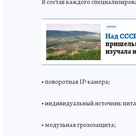
В состав каждого специализиров
НАУКА
Над СССР
пришельце
изучала 
• поворотная IP-камера;
• индивидуальный источник пита
• модульная грозозащита;