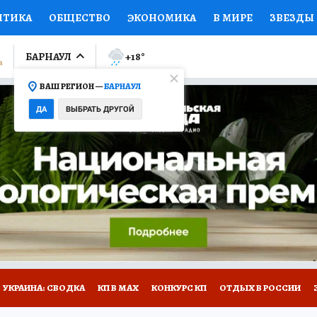
ИТИКА
ОБЩЕСТВО
ЭКОНОМИКА
В МИРЕ
ЗВЕЗДЫ
ЛУМНИСТЫ
ПРОИСШЕСТВИЯ
НАЦИОНАЛЬНЫЕ ПРОЕК
БАРНАУЛ
+18
°
ВАШ РЕГИОН —
БАРНАУЛ
Ы
ОТКРЫВАЕМ МИР
Я ЗНАЮ
СЕМЬЯ
ЖЕНСКИЕ СЕ
ДА
ВЫБРАТЬ ДРУГОЙ
ПРОМОКОДЫ
СЕРИАЛЫ
СПЕЦПРОЕКТЫ
ДЕФИЦИТ
ВИЗОР
КОЛЛЕКЦИИ
КОНКУРСЫ
РАБОТА У НАС
ГИ
НА САЙТЕ
УКРАИНА: СВОДКА
КП В МАХ
КОНКУРС КП
ОТДЫХ В РОССИИ