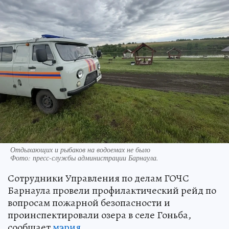
Отдыхающих и рыбаков на водоемах не было
Фото:
пресс-службы администрации Барнаула.
Сотрудники Управления по делам ГОЧС
Барнаула провели профилактический рейд по
вопросам пожарной безопасности и
проинспектировали озера в селе Гоньба,
сообщает
мэрия
.