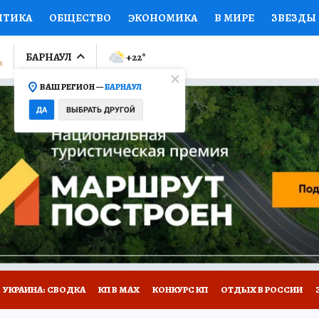
ИТИКА
ОБЩЕСТВО
ЭКОНОМИКА
В МИРЕ
ЗВЕЗДЫ
ЛУМНИСТЫ
ПРОИСШЕСТВИЯ
НАЦИОНАЛЬНЫЕ ПРОЕК
БАРНАУЛ
+22
°
ВАШ РЕГИОН —
БАРНАУЛ
Ы
ОТКРЫВАЕМ МИР
Я ЗНАЮ
СЕМЬЯ
ЖЕНСКИЕ СЕ
ДА
ВЫБРАТЬ ДРУГОЙ
ПРОМОКОДЫ
СЕРИАЛЫ
СПЕЦПРОЕКТЫ
ДЕФИЦИТ
ВИЗОР
КОЛЛЕКЦИИ
КОНКУРСЫ
РАБОТА У НАС
ГИ
НА САЙТЕ
УКРАИНА: СВОДКА
КП В МАХ
КОНКУРС КП
ОТДЫХ В РОССИИ