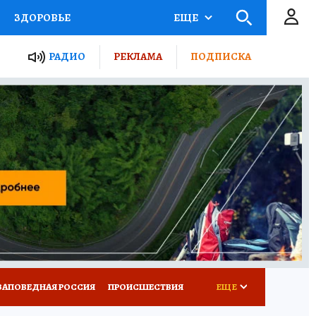
ЗДОРОВЬЕ
ЕЩЕ
ТЫ РОССИИ
РАДИО
РЕКЛАМА
ПОДПИСКА
КРЕТЫ
ПУТЕВОДИТЕЛЬ
 ЖЕЛЕЗА
ТУРИЗМ
Д ПОТРЕБИТЕЛЯ
ВСЕ О КП
ЗАПОВЕДНАЯ РОССИЯ
ПРОИСШЕСТВИЯ
ЕЩЕ