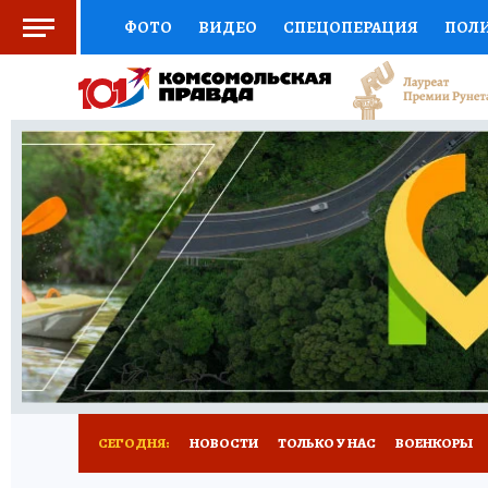
ФОТО
ВИДЕО
СПЕЦОПЕРАЦИЯ
ПОЛ
СОЦПОДДЕРЖКА
НАУКА
СПОРТ
КО
ВЫБОР ЭКСПЕРТОВ
ДОКТОР
ФИНАНС
КНИЖНАЯ ПОЛКА
ПРОГНОЗЫ НА СПОРТ
ПРЕСС-ЦЕНТР
НЕДВИЖИМОСТЬ
ТЕЛЕ
РАДИО КП
РЕКЛАМА
ТЕСТЫ
НОВОЕ 
СЕГОДНЯ:
НОВОСТИ
ТОЛЬКО У НАС
ВОЕНКОРЫ