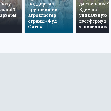
аботу —
поддержал
дает молока?
льно! 3
крупнейший
Едем на
карьеры
агрокластер
уникальную
страны «Фуд
лосеферму в
и
Сити»
заповеднике!