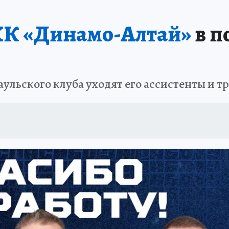
ХК «Динамо-Алтай»
в п
ульского клуба уходят его ассистенты и т