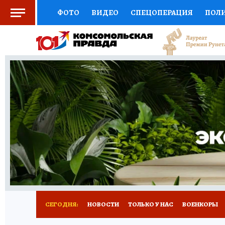
ФОТО
ВИДЕО
СПЕЦОПЕРАЦИЯ
ПОЛ
СОЦПОДДЕРЖКА
НАУКА
СПОРТ
КО
ВЫБОР ЭКСПЕРТОВ
ДОКТОР
ФИНАНС
КНИЖНАЯ ПОЛКА
ПРОГНОЗЫ НА СПОРТ
ПРЕСС-ЦЕНТР
НЕДВИЖИМОСТЬ
ТЕЛЕ
РАДИО КП
РЕКЛАМА
ТЕСТЫ
НОВОЕ 
СЕГОДНЯ:
НОВОСТИ
ТОЛЬКО У НАС
ВОЕНКОРЫ