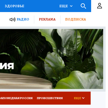
ЗДОРОВЬЕ
ЕЩЕ
ТЫ РОССИИ
РАДИО
РЕКЛАМА
ПОДПИСКА
КРЕТЫ
ПУТЕВОДИТЕЛЬ
 ЖЕЛЕЗА
ТУРИЗМ
Д ПОТРЕБИТЕЛЯ
ВСЕ О КП
ЗАПОВЕДНАЯ РОССИЯ
ПРОИСШЕСТВИЯ
ЕЩЕ