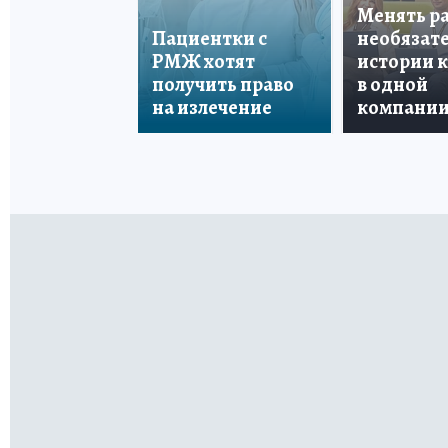
Менять р
Пациентки с
необязате
РМЖ хотят
истории 
получить право
в одной
на излечение
компани