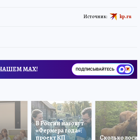
Источник:
kp.ru
 НАШЕМ MAX!
ПОДПИСЫВАЙТЕСЬ
В России назовут
«Фермера года»:
проект КП
Сколько лоси