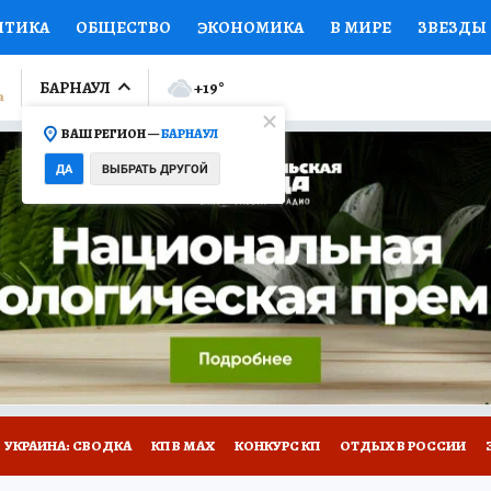
ИТИКА
ОБЩЕСТВО
ЭКОНОМИКА
В МИРЕ
ЗВЕЗДЫ
ЛУМНИСТЫ
ПРОИСШЕСТВИЯ
НАЦИОНАЛЬНЫЕ ПРОЕК
БАРНАУЛ
+19
°
ВАШ РЕГИОН —
БАРНАУЛ
Ы
ОТКРЫВАЕМ МИР
Я ЗНАЮ
СЕМЬЯ
ЖЕНСКИЕ СЕ
ДА
ВЫБРАТЬ ДРУГОЙ
ПРОМОКОДЫ
СЕРИАЛЫ
СПЕЦПРОЕКТЫ
ДЕФИЦИТ
ВИЗОР
КОЛЛЕКЦИИ
КОНКУРСЫ
РАБОТА У НАС
ГИ
НА САЙТЕ
УКРАИНА: СВОДКА
КП В МАХ
КОНКУРС КП
ОТДЫХ В РОССИИ