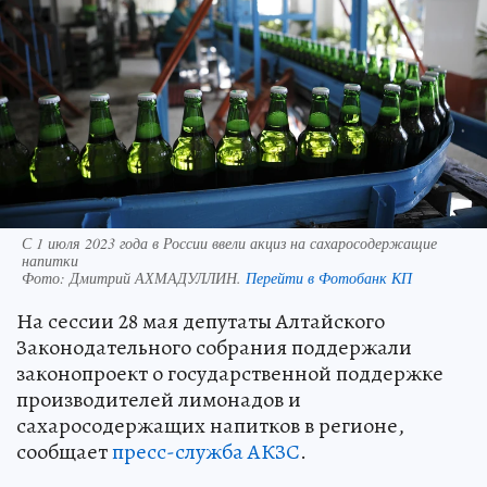
С 1 июля 2023 года в России ввели акциз на сахаросодержащие
напитки
Фото:
Дмитрий АХМАДУЛЛИН.
Перейти в Фотобанк КП
На сессии 28 мая депутаты Алтайского
Законодательного собрания поддержали
законопроект о государственной поддержке
производителей лимонадов и
сахаросодержащих напитков в регионе,
сообщает
пресс-служба АКЗС
.