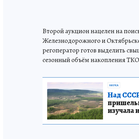
Второй аукцион нацелен на поис
Железнодорожного и Октябрьско
регоператор готов выделить свы
сезонный объём накопления ТКО в
НАУКА
Над СССР
пришельце
изучала 