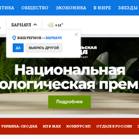
ИТИКА
ОБЩЕСТВО
ЭКОНОМИКА
В МИРЕ
ЗВЕЗДЫ
ЛУМНИСТЫ
ПРОИСШЕСТВИЯ
НАЦИОНАЛЬНЫЕ ПРОЕК
БАРНАУЛ
+21
°
ВАШ РЕГИОН —
БАРНАУЛ
Ы
ОТКРЫВАЕМ МИР
Я ЗНАЮ
СЕМЬЯ
ЖЕНСКИЕ СЕ
ДА
ВЫБРАТЬ ДРУГОЙ
ПРОМОКОДЫ
СЕРИАЛЫ
СПЕЦПРОЕКТЫ
ДЕФИЦИТ
ВИЗОР
КОЛЛЕКЦИИ
КОНКУРСЫ
РАБОТА У НАС
ГИ
НА САЙТЕ
УКРАИНА: СВОДКА
КП В МАХ
КОНКУРС КП
ОТДЫХ В РОССИИ