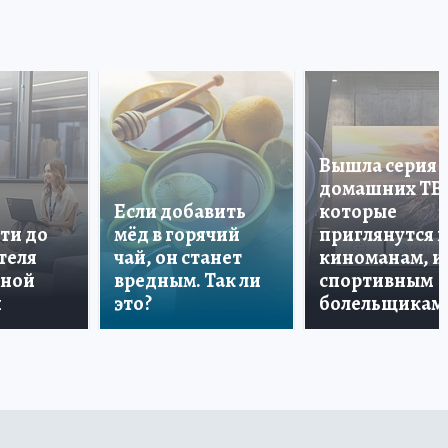
Вышла серия
домашних ТВ
Если добавить
которые
ти до
мёд в горячий
приглянутся 
теля
чай, он станет
киноманам, и
дной
вредным. Так ли
спортивным
и
это?
болельщикам