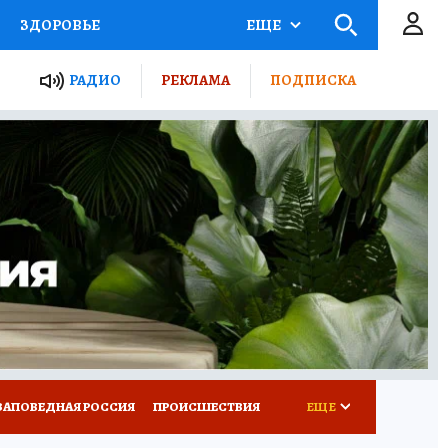
ЗДОРОВЬЕ
ЕЩЕ
ТЫ РОССИИ
РАДИО
РЕКЛАМА
ПОДПИСКА
КРЕТЫ
ПУТЕВОДИТЕЛЬ
 ЖЕЛЕЗА
ТУРИЗМ
Д ПОТРЕБИТЕЛЯ
ВСЕ О КП
ЗАПОВЕДНАЯ РОССИЯ
ПРОИСШЕСТВИЯ
ЕЩЕ