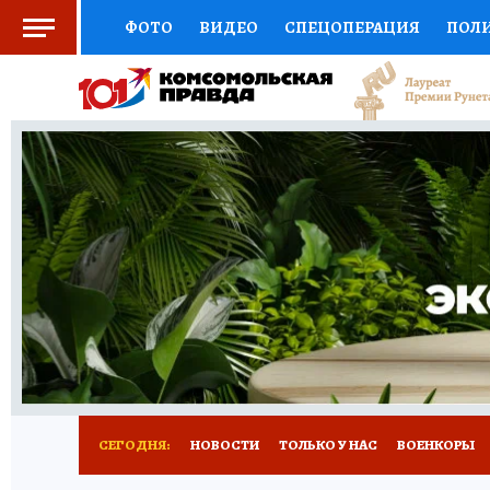
ФОТО
ВИДЕО
СПЕЦОПЕРАЦИЯ
ПОЛ
СОЦПОДДЕРЖКА
НАУКА
СПОРТ
КО
ВЫБОР ЭКСПЕРТОВ
ДОКТОР
ФИНАНС
КНИЖНАЯ ПОЛКА
ПРОГНОЗЫ НА СПОРТ
ПРЕСС-ЦЕНТР
НЕДВИЖИМОСТЬ
ТЕЛЕ
РАДИО КП
РЕКЛАМА
ТЕСТЫ
НОВОЕ 
СЕГОДНЯ:
НОВОСТИ
ТОЛЬКО У НАС
ВОЕНКОРЫ