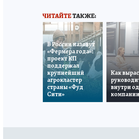
ЧИТАЙТЕ
ТАКЖЕ:
В России назовут
«Фермера года»:
проект КП
поддержал
крупнейший
Как вырас
агрокластер
руководи
страны «Фуд
внутри о
Сити»
компани