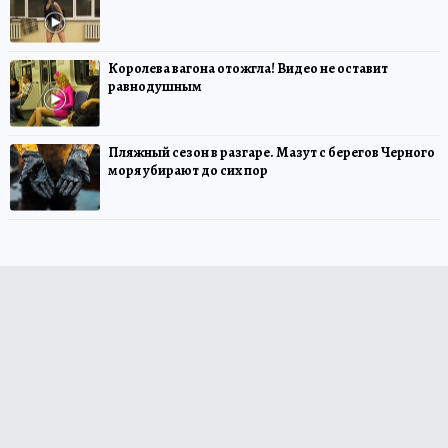
Королева вагона отожгла! Видео не оставит
равнодушным
Пляжный сезон в разгаре. Мазут с берегов Черного
моря убирают до сих пор