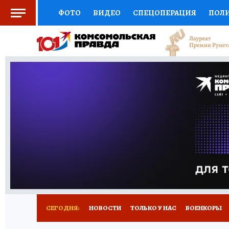
ФОТО
ВИДЕО
СПЕЦОПЕРАЦИЯ
ПОЛ
СОЦПОДДЕРЖКА
НАУКА
СПОРТ
КО
ВЫБОР ЭКСПЕРТОВ
ДОКТОР
ФИНАНС
КНИЖНАЯ ПОЛКА
ПРОГНОЗЫ НА СПОРТ
ПРЕСС-ЦЕНТР
НЕДВИЖИМОСТЬ
ТЕЛЕ
РАДИО КП
РЕКЛАМА
ТЕСТЫ
НОВОЕ 
СЕГОДНЯ:
НОВОСТИ
ТОЛЬКО У НАС
ВОЕНКОРЫ