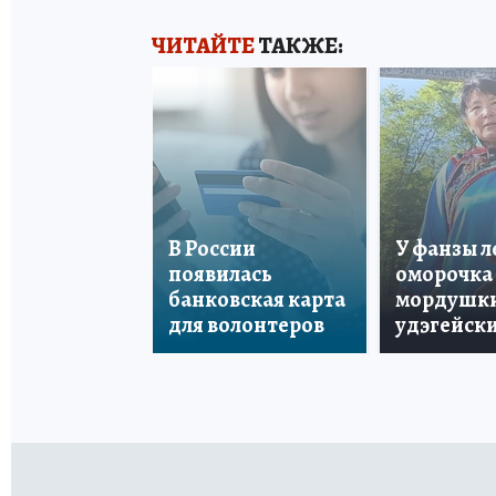
ЧИТАЙТЕ
ТАКЖЕ:
В России
У фанзы 
появилась
оморочка 
банковская карта
мордушки
для волонтеров
удэгейски