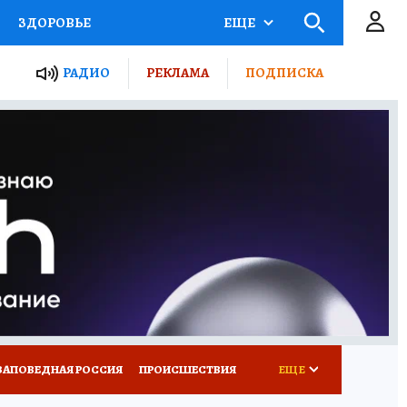
ЗДОРОВЬЕ
ЕЩЕ
ТЫ РОССИИ
РАДИО
РЕКЛАМА
ПОДПИСКА
КРЕТЫ
ПУТЕВОДИТЕЛЬ
 ЖЕЛЕЗА
ТУРИЗМ
Д ПОТРЕБИТЕЛЯ
ВСЕ О КП
ЗАПОВЕДНАЯ РОССИЯ
ПРОИСШЕСТВИЯ
ЕЩЕ