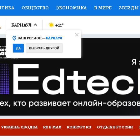
ИТИКА
ОБЩЕСТВО
ЭКОНОМИКА
В МИРЕ
ЗВЕЗДЫ
ЛУМНИСТЫ
ПРОИСШЕСТВИЯ
НАЦИОНАЛЬНЫЕ ПРОЕК
БАРНАУЛ
+21
°
ВАШ РЕГИОН —
БАРНАУЛ
Ы
ОТКРЫВАЕМ МИР
Я ЗНАЮ
СЕМЬЯ
ЖЕНСКИЕ СЕ
ДА
ВЫБРАТЬ ДРУГОЙ
ПРОМОКОДЫ
СЕРИАЛЫ
СПЕЦПРОЕКТЫ
ДЕФИЦИТ
ВИЗОР
КОЛЛЕКЦИИ
КОНКУРСЫ
РАБОТА У НАС
ГИ
НА САЙТЕ
УКРАИНА: СВОДКА
КП В МАХ
КОНКУРС КП
ОТДЫХ В РОССИИ