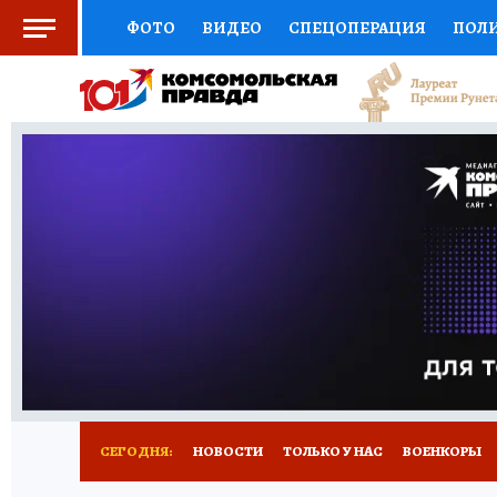
ФОТО
ВИДЕО
СПЕЦОПЕРАЦИЯ
ПОЛ
СОЦПОДДЕРЖКА
НАУКА
СПОРТ
КО
ВЫБОР ЭКСПЕРТОВ
ДОКТОР
ФИНАНС
КНИЖНАЯ ПОЛКА
ПРОГНОЗЫ НА СПОРТ
ПРЕСС-ЦЕНТР
НЕДВИЖИМОСТЬ
ТЕЛЕ
РАДИО КП
РЕКЛАМА
ТЕСТЫ
НОВОЕ 
СЕГОДНЯ:
НОВОСТИ
ТОЛЬКО У НАС
ВОЕНКОРЫ