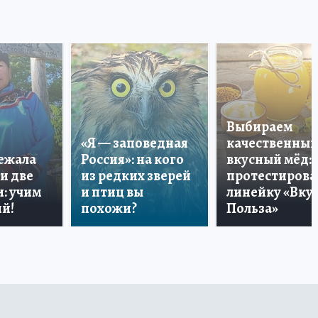
Выбираем
«Я — заповедная
качественный
лежала
Россия»: на кого
вкусный мёд:
и две
из редких зверей
протестирова
: учим
и птиц вы
линейку «Вкус
й!
похожи?
Польза»