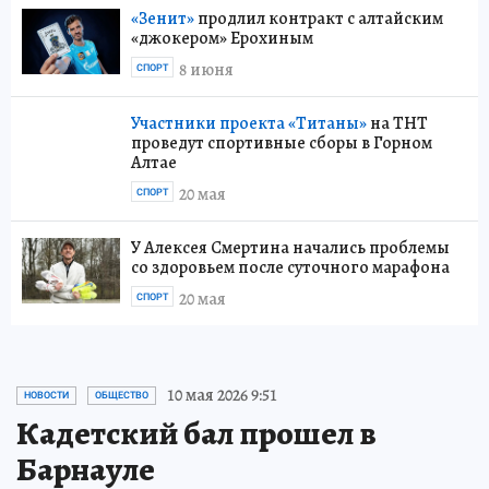
«Зенит»
продлил контракт с алтайским
«джокером» Ерохиным
8 июня
СПОРТ
Участники проекта «Титаны»
на ТНТ
проведут спортивные сборы в Горном
Алтае
20 мая
СПОРТ
У Алексея Смертина начались проблемы
со здоровьем после суточного марафона
20 мая
СПОРТ
10 мая 2026 9:51
НОВОСТИ
ОБЩЕСТВО
Кадетский бал прошел в
Барнауле