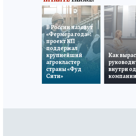
В России назовут
«Фермера года»:
проект КП
поддержал
крупнейший
Как вырас
агрокластер
руководи
страны «Фуд
внутри о
Сити»
компани