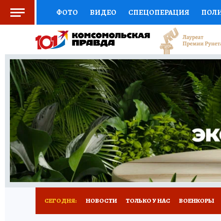
ФОТО
ВИДЕО
СПЕЦОПЕРАЦИЯ
ПОЛ
СОЦПОДДЕРЖКА
НАУКА
СПОРТ
КО
ВЫБОР ЭКСПЕРТОВ
ДОКТОР
ФИНАНС
КНИЖНАЯ ПОЛКА
ПРОГНОЗЫ НА СПОРТ
ПРЕСС-ЦЕНТР
НЕДВИЖИМОСТЬ
ТЕЛЕ
РАДИО КП
РЕКЛАМА
ТЕСТЫ
НОВОЕ 
СЕГОДНЯ:
НОВОСТИ
ТОЛЬКО У НАС
ВОЕНКОРЫ