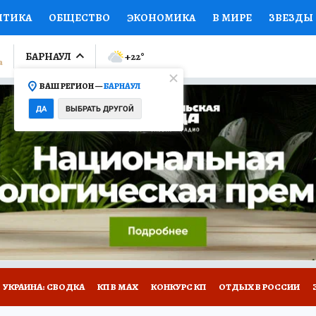
ИТИКА
ОБЩЕСТВО
ЭКОНОМИКА
В МИРЕ
ЗВЕЗДЫ
ЛУМНИСТЫ
ПРОИСШЕСТВИЯ
НАЦИОНАЛЬНЫЕ ПРОЕК
БАРНАУЛ
+22
°
ВАШ РЕГИОН —
БАРНАУЛ
Ы
ОТКРЫВАЕМ МИР
Я ЗНАЮ
СЕМЬЯ
ЖЕНСКИЕ СЕ
ДА
ВЫБРАТЬ ДРУГОЙ
ПРОМОКОДЫ
СЕРИАЛЫ
СПЕЦПРОЕКТЫ
ДЕФИЦИТ
ВИЗОР
КОЛЛЕКЦИИ
КОНКУРСЫ
РАБОТА У НАС
ГИ
НА САЙТЕ
УКРАИНА: СВОДКА
КП В МАХ
КОНКУРС КП
ОТДЫХ В РОССИИ