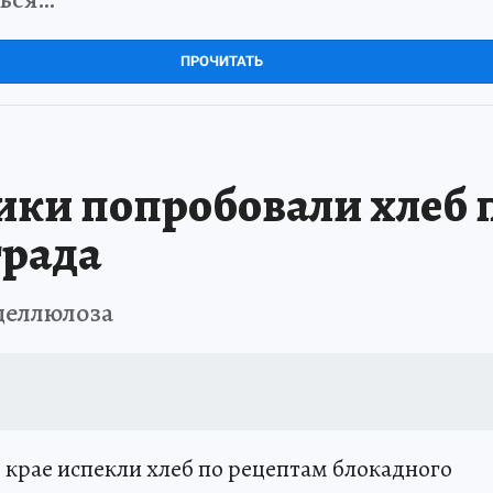
ПРОЧИТАТЬ
ки попробовали хлеб 
града
 целлюлоза
 крае испекли хлеб по рецептам блокадного