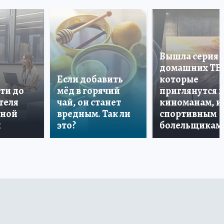
Вышла серия
домашних ТВ
Если добавить
которые
ти до
мёд в горячий
приглянутся 
теля
чай, он станет
киноманам, и
дной
вредным. Так ли
спортивным
и
это?
болельщикам