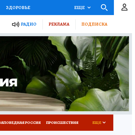
ЗДОРОВЬЕ
ЕЩЕ
ТЫ РОССИИ
РАДИО
РЕКЛАМА
ПОДПИСКА
КРЕТЫ
ПУТЕВОДИТЕЛЬ
 ЖЕЛЕЗА
ТУРИЗМ
Д ПОТРЕБИТЕЛЯ
ВСЕ О КП
ЗАПОВЕДНАЯ РОССИЯ
ПРОИСШЕСТВИЯ
ЕЩЕ