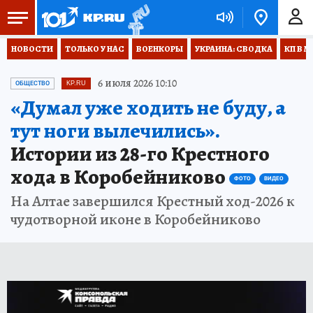
НОВОСТИ
ТОЛЬКО У НАС
ВОЕНКОРЫ
УКРАИНА: СВОДКА
КП В М
6 июля 2026 10:10
ОБЩЕСТВО
KP.RU
«Думал уже ходить не буду, а
тут ноги вылечились».
Истории из 28-го Крестного
хода в Коробейниково
ФОТО
ВИДЕО
На Алтае завершился Крестный ход-2026 к
чудотворной иконе в Коробейниково