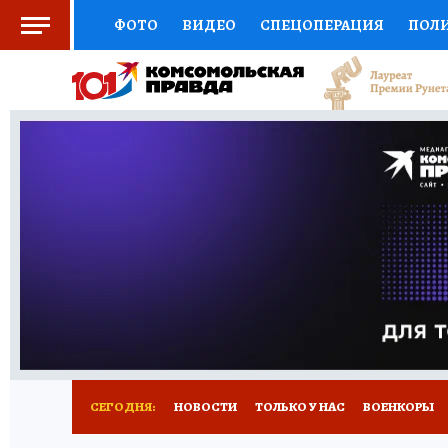
ФОТО
ВИДЕО
СПЕЦОПЕРАЦИЯ
ПОЛ
СОЦПОДДЕРЖКА
НАУКА
СПОРТ
КО
ВЫБОР ЭКСПЕРТОВ
ДОКТОР
ФИНАНС
КНИЖНАЯ ПОЛКА
ПРОГНОЗЫ НА СПОРТ
ПРЕСС-ЦЕНТР
НЕДВИЖИМОСТЬ
ТЕЛЕ
РАДИО КП
РЕКЛАМА
ТЕСТЫ
НОВОЕ 
СЕГОДНЯ:
НОВОСТИ
ТОЛЬКО У НАС
ВОЕНКОРЫ