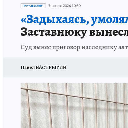
АФИША
ИСПЫТАНО НА СЕБЕ
7 июля 2026 10:30
ПРОИСШЕСТВИЯ
«Задыхаясь, умолял
Заставнюку вынесл
Суд вынес приговор наследнику ал
Павел БАСТРЫГИН