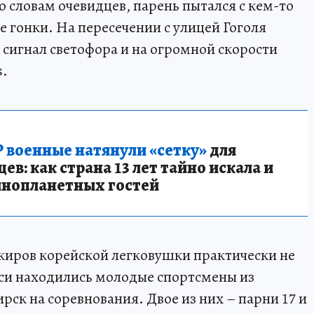
 словам очевидцев, парень пытался с кем-то
е гонки. На пересечении с улицей Гоголя
сигнал светофора и на огромной скорости
s.
 военные натянули «сетку»
для
в: как страна 13 лет тайно искала и
инопланетных гостей
ажиров корейской легковушки практически не
кси находились молодые спортсмены из
ск на соревнования. Двое из них – парни 17 и