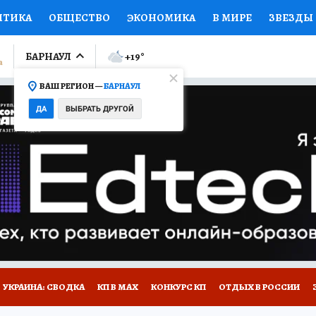
ИТИКА
ОБЩЕСТВО
ЭКОНОМИКА
В МИРЕ
ЗВЕЗДЫ
ЛУМНИСТЫ
ПРОИСШЕСТВИЯ
НАЦИОНАЛЬНЫЕ ПРОЕК
БАРНАУЛ
+19
°
ВАШ РЕГИОН —
БАРНАУЛ
Ы
ОТКРЫВАЕМ МИР
Я ЗНАЮ
СЕМЬЯ
ЖЕНСКИЕ СЕ
ДА
ВЫБРАТЬ ДРУГОЙ
ПРОМОКОДЫ
СЕРИАЛЫ
СПЕЦПРОЕКТЫ
ДЕФИЦИТ
ВИЗОР
КОЛЛЕКЦИИ
КОНКУРСЫ
РАБОТА У НАС
ГИ
НА САЙТЕ
УКРАИНА: СВОДКА
КП В МАХ
КОНКУРС КП
ОТДЫХ В РОССИИ