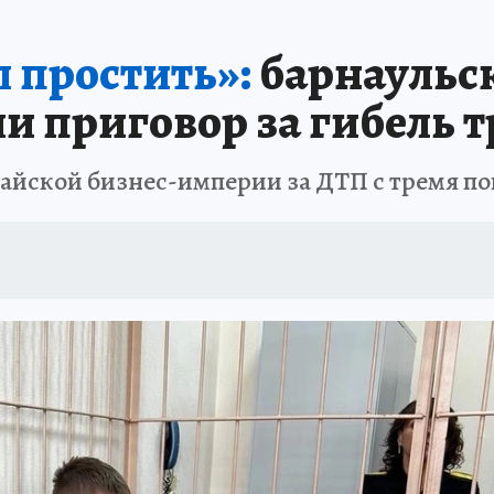
 простить»:
барнаульс
и приговор за гибель 
тайской бизнес-империи за ДТП с тремя 