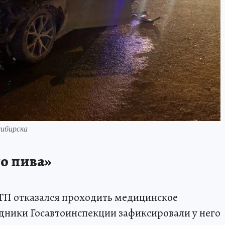
ибирска
го пива»
ДТП отказался проходить медицинское
удники Госавтоинспекции зафиксировали у него