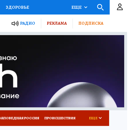
ЗДОРОВЬЕ
ЕЩЕ
ТЫ РОССИИ
РАДИО
РЕКЛАМА
ПОДПИСКА
КРЕТЫ
ПУТЕВОДИТЕЛЬ
 ЖЕЛЕЗА
ТУРИЗМ
Д ПОТРЕБИТЕЛЯ
ВСЕ О КП
ЗАПОВЕДНАЯ РОССИЯ
ПРОИСШЕСТВИЯ
ЕЩЕ