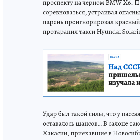
проспекту на черном BMW X6. По
соревноваться, устраивая опасны
парень проигнорировал красный 
протаранил такси Hyundai Solari
НАУКА
Над СССР
пришельце
изучала 
Удар был такой силы, что у пасс
оставалось шансов… В салоне та
Хакасии, приехавшие в Новосибир