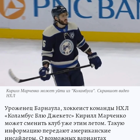
Кирилл Марченко может уйти из "Коламбуса". Скриншот видео
НХЛ
Уроженец Барнаула, хоккеист команды НХЛ
«Коламбус Блю Джекетс» Кирилл Марченко
может сменить клуб уже этим летом. Такую
информацию передают американские
инсайдеры. О возможных вариантах