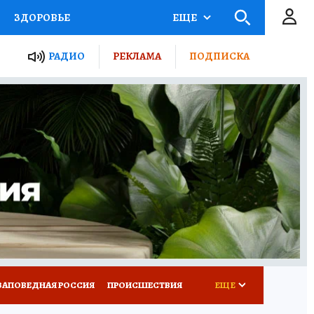
ЗДОРОВЬЕ
ЕЩЕ
ТЫ РОССИИ
РАДИО
РЕКЛАМА
ПОДПИСКА
КРЕТЫ
ПУТЕВОДИТЕЛЬ
 ЖЕЛЕЗА
ТУРИЗМ
Д ПОТРЕБИТЕЛЯ
ВСЕ О КП
ЗАПОВЕДНАЯ РОССИЯ
ПРОИСШЕСТВИЯ
ЕЩЕ