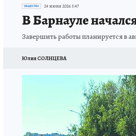
АФИША
ИСПЫТАНО НА СЕБЕ
24 июня 2026 5:47
ОБЩЕСТВО
В Барнауле началс
Завершить работы планируется в ав
Юлия СОЛНЦЕВА