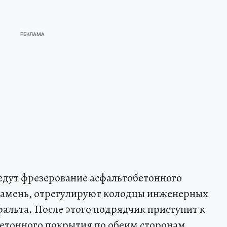
ведут фрезерование асфальтобетонного
камень, отрегулируют колодцы инженерных
фальта. После этого подрядчик приступит к
бетонного покрытия по обеим сторонам