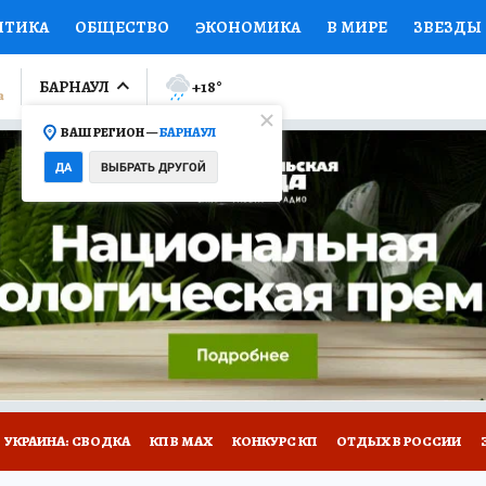
ИТИКА
ОБЩЕСТВО
ЭКОНОМИКА
В МИРЕ
ЗВЕЗДЫ
ЛУМНИСТЫ
ПРОИСШЕСТВИЯ
НАЦИОНАЛЬНЫЕ ПРОЕК
БАРНАУЛ
+18
°
ВАШ РЕГИОН —
БАРНАУЛ
Ы
ОТКРЫВАЕМ МИР
Я ЗНАЮ
СЕМЬЯ
ЖЕНСКИЕ СЕ
ДА
ВЫБРАТЬ ДРУГОЙ
ПРОМОКОДЫ
СЕРИАЛЫ
СПЕЦПРОЕКТЫ
ДЕФИЦИТ
ВИЗОР
КОЛЛЕКЦИИ
КОНКУРСЫ
РАБОТА У НАС
ГИ
НА САЙТЕ
УКРАИНА: СВОДКА
КП В МАХ
КОНКУРС КП
ОТДЫХ В РОССИИ