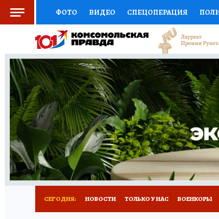
ФОТО
ВИДЕО
СПЕЦОПЕРАЦИЯ
ПОЛ
СОЦПОДДЕРЖКА
НАУКА
СПОРТ
КО
ВЫБОР ЭКСПЕРТОВ
ДОКТОР
ФИНАНС
КНИЖНАЯ ПОЛКА
ПРОГНОЗЫ НА СПОРТ
ПРЕСС-ЦЕНТР
НЕДВИЖИМОСТЬ
ТЕЛЕ
РАДИО КП
РЕКЛАМА
ТЕСТЫ
НОВОЕ 
СЕГОДНЯ:
НОВОСТИ
ТОЛЬКО У НАС
ВОЕНКОРЫ