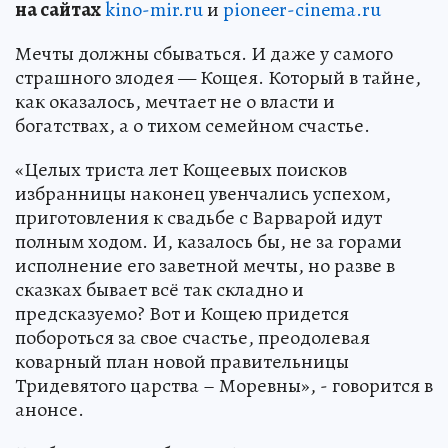
на сайтах
kino-mir.ru
и
pioneer-cinema.ru
Мечты должны сбываться. И даже у самого
страшного злодея — Кощея. Который в тайне,
как оказалось, мечтает не о власти и
богатствах, а о тихом семейном счастье.
«Целых триста лет Кощеевых поисков
избранницы наконец увенчались успехом,
приготовления к свадьбе с Варварой идут
полным ходом. И, казалось бы, не за горами
исполнение его заветной мечты, но разве в
сказках бывает всё так складно и
предсказуемо? Вот и Кощею придется
побороться за свое счастье, преодолевая
коварный план новой правительницы
Тридевятого царства – Моревны», - говорится в
анонсе.