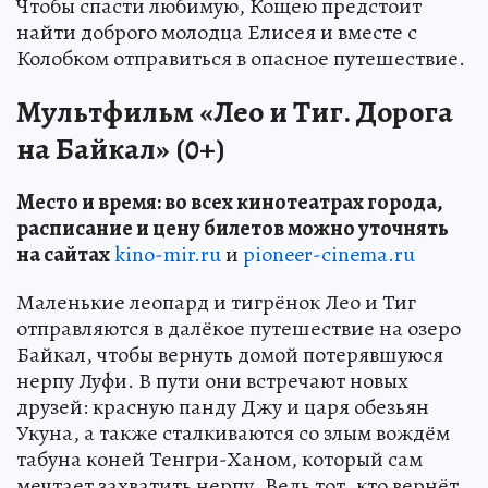
Чтобы спасти любимую, Кощею предстоит
найти доброго молодца Елисея и вместе с
Колобком отправиться в опасное путешествие.
Мультфильм «Лео и Тиг. Дорога
на Байкал» (0+)
Место и время: во всех кинотеатрах города,
расписание и цену билетов можно уточнять
на сайтах
kino-mir.ru
и
pioneer-cinema.ru
Маленькие леопард и тигрёнок Лео и Тиг
отправляются в далёкое путешествие на озеро
Байкал, чтобы вернуть домой потерявшуюся
нерпу Луфи. В пути они встречают новых
друзей: красную панду Джу и царя обезьян
Укуна, а также сталкиваются со злым вождём
табуна коней Тенгри-Ханом, который сам
мечтает захватить нерпу. Ведь тот, кто вернёт