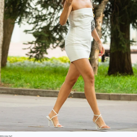
йтинге