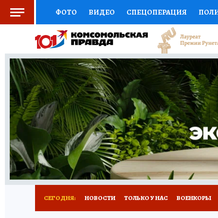
ФОТО
ВИДЕО
СПЕЦОПЕРАЦИЯ
ПОЛ
СОЦПОДДЕРЖКА
НАУКА
СПОРТ
КО
ВЫБОР ЭКСПЕРТОВ
ДОКТОР
ФИНАНС
КНИЖНАЯ ПОЛКА
ПРОГНОЗЫ НА СПОРТ
ПРЕСС-ЦЕНТР
НЕДВИЖИМОСТЬ
ТЕЛЕ
РАДИО КП
РЕКЛАМА
ТЕСТЫ
НОВОЕ 
СЕГОДНЯ:
НОВОСТИ
ТОЛЬКО У НАС
ВОЕНКОРЫ