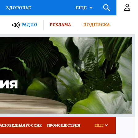
ЗДОРОВЬЕ
ЕЩЕ
ТЫ РОССИИ
РАДИО
РЕКЛАМА
ПОДПИСКА
КРЕТЫ
ПУТЕВОДИТЕЛЬ
 ЖЕЛЕЗА
ТУРИЗМ
Д ПОТРЕБИТЕЛЯ
ВСЕ О КП
ЗАПОВЕДНАЯ РОССИЯ
ПРОИСШЕСТВИЯ
ЕЩЕ