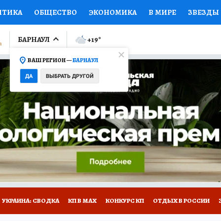
ИТИКА
ОБЩЕСТВО
ЭКОНОМИКА
В МИРЕ
ЗВЕЗДЫ
ЛУМНИСТЫ
ПРОИСШЕСТВИЯ
НАЦИОНАЛЬНЫЕ ПРОЕК
БАРНАУЛ
+19
°
ВАШ РЕГИОН —
БАРНАУЛ
Ы
ОТКРЫВАЕМ МИР
Я ЗНАЮ
СЕМЬЯ
ЖЕНСКИЕ СЕ
ДА
ВЫБРАТЬ ДРУГОЙ
ПРОМОКОДЫ
СЕРИАЛЫ
СПЕЦПРОЕКТЫ
ДЕФИЦИТ
ВИЗОР
КОЛЛЕКЦИИ
КОНКУРСЫ
РАБОТА У НАС
ГИ
НА САЙТЕ
УКРАИНА: СВОДКА
КП В МАХ
КОНКУРС КП
ОТДЫХ В РОССИИ