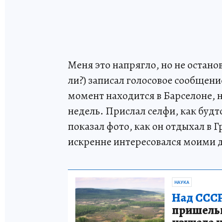
Меня это напрягло, но не остан
ли?) записал голосовое сообщение
момент находится в Барселоне, н
недель. Прислал селфи, как будт
показал фото, как он отдыхал в 
искренне интересовался моими д
НАУКА
Над СССР
пришельце