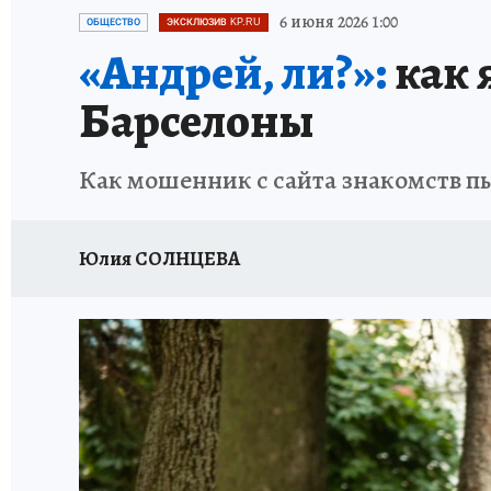
АФИША
ИСПЫТАНО НА СЕБЕ
6 июня 2026 1:00
ОБЩЕСТВО
ЭКСКЛЮЗИВ KP.RU
«Андрей, ли?»:
как 
Барселоны
Как мошенник с сайта знакомств п
Юлия СОЛНЦЕВА