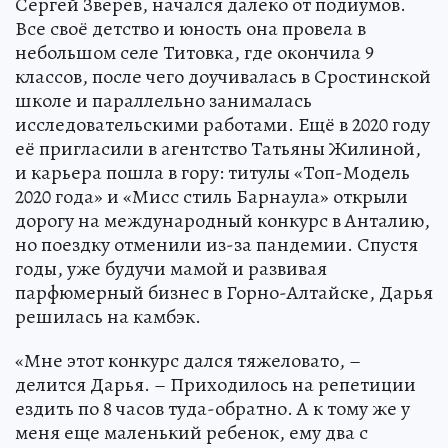
Сергей Зверев, начался далеко от подиумов.
Все своё детство и юность она провела в
небольшом селе Титовка, где окончила 9
классов, после чего доучивалась в Сростинской
школе и параллельно занималась
исследовательскими работами. Ещё в 2020 году
её пригласили в агентство Татьяны Жилиной,
и карьера пошла в гору: титулы «Топ-Модель
2020 года» и «Мисс стиль Барнаула» открыли
дорогу на международный конкурс в Анталию,
но поездку отменили из-за пандемии. Спустя
годы, уже будучи мамой и развивая
парфюмерный бизнес в Горно-Алтайске, Дарья
решилась на камбэк.
«Мне этот конкурс дался тяжеловато, –
делится Дарья. – Приходилось на репетиции
ездить по 8 часов туда-обратно. А к тому же у
меня еще маленький ребенок, ему два с