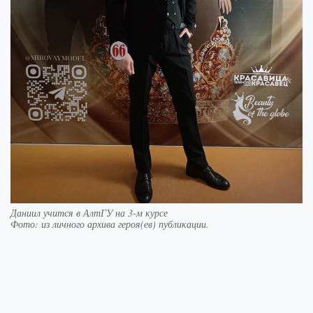
Даниил учится в АлтГУ на 3-м курсе
Фото:
из личного архива героя(ев) публикации.