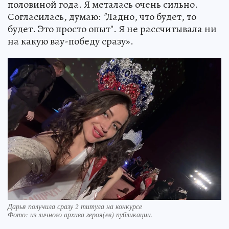
половиной года. Я металась очень сильно.
Согласилась, думаю:
"
Ладно, что будет, то
будет. Это просто опыт". Я не рассчитывала ни
на какую вау-победу сразу».
Дарья получила сразу 2 титула на конкурсе
Фото:
из личного архива героя(ев) публикации.