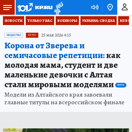
НОВОСТИ
ТОЛЬКО У НАС
ВОЕНКОРЫ
УКРАИНА: СВОДКА
КП В М
25 мая 2026 4:15
ОБЩЕСТВО
KP.RU
Корона от Зверева и
семичасовые репетиции:
как
молодая мама, студент и две
маленькие девочки с Алтая
стали мировыми моделями
ФОТО
Модели из Алтайского края завоевали
главные титулы на всероссийском финале