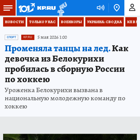
НОВОСТИ
ТОЛЬКО У НАС
ВОЕНКОРЫ
УКРАИНА: СВОДКА
КП В М
5 мая 2026 1:00
СПОРТ
KP.RU
Променяла танцы на лед.
Как
девочка из Белокурихи
пробилась в сборную России
по хоккею
Уроженка Белокурихи вызвана в
национальную молодежную команду по
хоккею