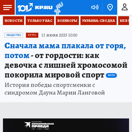
НОВОСТИ
ТОЛЬКО У НАС
ВОЕНКОРЫ
УКРАИНА: СВОДКА
КП В М
11 июня 2025 10:00
ОБЩЕСТВО
KP.RU
Сначала мама плакала от горя,
потом
- от гордости: как
девочка с лишней хромосомой
покорила мировой спорт
ФОТО
История победы спортсменки с
синдромом Дауна Марии Ланговой