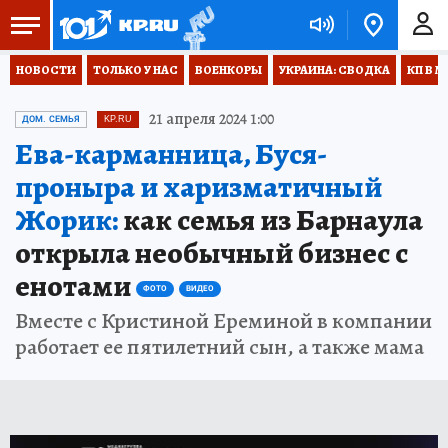
НОВОСТИ
ТОЛЬКО У НАС
ВОЕНКОРЫ
УКРАИНА: СВОДКА
КП В М
21 апреля 2024 1:00
ДОМ. СЕМЬЯ
KP.RU
Ева-карманница, Буся-
проныра и харизматичный
Жорик:
как семья из Барнаула
открыла необычный бизнес с
енотами
ФОТО
ВИДЕО
Вместе с Кристиной Ереминой в компании
работает ее пятилетний сын, а также мама