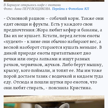
В Барнауле открылось кафе с енотами
Фото:
Анна ПЕРЕВОЩИКОВА.
Перейти в Фотобанк КП
- Основной рацион – собачий корм. Также они
едят овощи и фрукты. Есть у каждого свои
предпочтения: Жора любит кефир и бананы, а
Ева их не кушает. Кстати, перед летом еноты
«худеют» - к зиме они обычно набирают вес, а
весной наоборот стараются кушать меньше. В
дикой природе еноты притаптывают дно
речки или озера лапками и ищут разных
рачков, червячков, жучков. Либо берут мышку,
крыску, кого поймали, и топят ее. Мы им тоже
порой достаем тазик с водичкой и кидаем туда
еду. Отсюда и пошли шутки про енотов, что
они любят стирать, - пояснила Кристина.