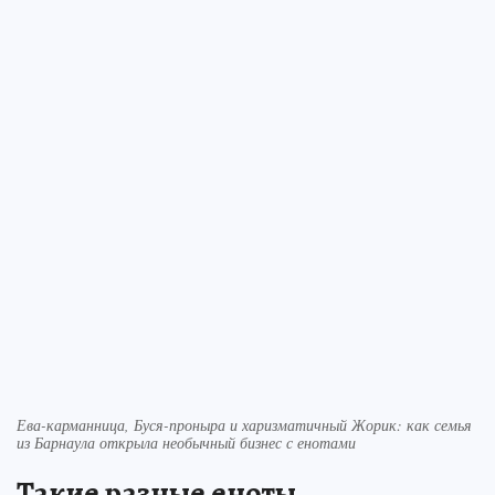
Ева-карманница, Буся-проныра и харизматичный Жорик: как семья
из Барнаула открыла необычный бизнес с енотами
Такие разные еноты