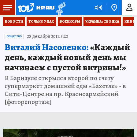
НОВОСТИ
ТОЛЬКО У НАС
ВОЕНКОРЫ
УКРАИНА: СВОДКА
КП В М
28 декабря 2012 5:20
ОБЩЕСТВО
Виталий Насоленко:
«Каждый
день, каждый новый день мы
начинаем с пустой витрины!»
В Барнауле открылся второй по счету
супермаркет домашней еды «Бахетле» - в
Сити-Центре на пр. Красноармейский
[фоторепортаж]