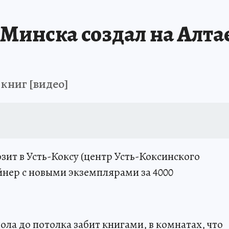
Минска создал на Алт
книг [видео]
зит в Усть-Коксу (центр Усть-Коксинского
йнер с новыми экземплярами за 4000
ла до потолка забит книгами, в комнатах, что