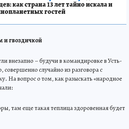
в: как страна 13 лет тайно искала и
инопланетных гостей
м и гвоздичкой
и внезапно – будучи в командировке в Усть-
, совершенно случайно из разговора с
у. На вопрос о том, как разыскать «народное
чали:
оры, там еще такая теплица здоровенная будет