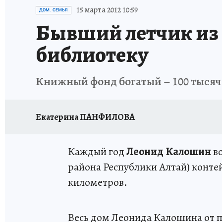
АФИША
ИСПЫТАНО НА СЕБЕ
15 марта 2012 10:59
ДОМ. СЕМЬЯ
Бывший летчик из 
библиотеку
Книжный фонд богатый – 100 тысяч 
Екатерина ПАНФИЛОВА
Каждый год
Леонид Калошин
во
района Республики Алтай) конте
километров.
Весь дом Леонида Калошина от по