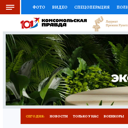
ФОТО
ВИДЕО
СПЕЦОПЕРАЦИЯ
ПОЛ
СОЦПОДДЕРЖКА
НАУКА
СПОРТ
КО
ВЫБОР ЭКСПЕРТОВ
ДОКТОР
ФИНАНС
КНИЖНАЯ ПОЛКА
ПРОГНОЗЫ НА СПОРТ
ПРЕСС-ЦЕНТР
НЕДВИЖИМОСТЬ
ТЕЛЕ
РАДИО КП
РЕКЛАМА
ТЕСТЫ
НОВОЕ 
СЕГОДНЯ:
НОВОСТИ
ТОЛЬКО У НАС
ВОЕНКОРЫ