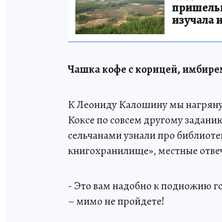
пришельце
изучала 
Чашка кофе с корицей, имбире
К Леониду Калошину мы нагрянул
Коксе по совсем другому заданию
сельчанами узнали про библиотек
книгохранилище», местные отве
- Это вам надобно к подножию г
– мимо не пройдете!