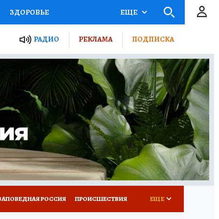
ЗДОРОВЬЕ
ЕЩЕ
ТЫ РОССИИ
РАДИО
РЕКЛАМА
ПОДПИСКА
КРЕТЫ
ПУТЕВОДИТЕЛЬ
 ЖЕЛЕЗА
ТУРИЗМ
Д ПОТРЕБИТЕЛЯ
ВСЕ О КП
ЗАПОВЕДНАЯ РОССИЯ
ПРОИСШЕСТВИЯ
ЕЩЕ