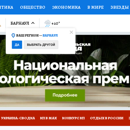
ИТИКА
ОБЩЕСТВО
ЭКОНОМИКА
В МИРЕ
ЗВЕЗДЫ
ЛУМНИСТЫ
ПРОИСШЕСТВИЯ
НАЦИОНАЛЬНЫЕ ПРОЕК
БАРНАУЛ
+20
°
ВАШ РЕГИОН —
БАРНАУЛ
Ы
ОТКРЫВАЕМ МИР
Я ЗНАЮ
СЕМЬЯ
ЖЕНСКИЕ СЕ
ДА
ВЫБРАТЬ ДРУГОЙ
ПРОМОКОДЫ
СЕРИАЛЫ
СПЕЦПРОЕКТЫ
ДЕФИЦИТ
ВИЗОР
КОЛЛЕКЦИИ
КОНКУРСЫ
РАБОТА У НАС
ГИ
НА САЙТЕ
УКРАИНА: СВОДКА
КП В МАХ
КОНКУРС КП
ОТДЫХ В РОССИИ