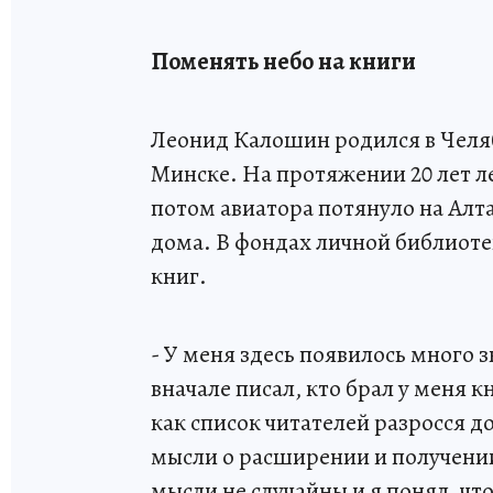
Поменять небо на книги
Леонид Калошин родился в Челяб
Минске. На протяжении 20 лет 
потом авиатора потянуло на Алта
дома. В фондах личной библиотек
книг.
- У меня здесь появилось много 
вначале писал, кто брал у меня 
как список читателей разросся до
мысли о расширении и получени
мысли не случайны и я понял, чт