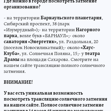
Где можно в городе посмотреть затмение
организованно?
- на территории
Барнаульского планетария
,
Сибирский проспект, 38 (парк
«Изумрудный»);- на территории
Нагорного
парка
, возле букв «БАРНАУЛ»;- около
санатория «Энергетик»,
ул. Раздольная, 20
(поселок Новосиликатный);- около
«Хаус-
Клуба»
, ул. Солнечная Поляна, 15;- у
театра
Драмы
на площади Сахарова. Смотрите на
нашем сайте трансляцию полного солнечного
затмения.
ВНИМАНИЕ!
У вас есть уникальная возможность
посмотреть трансляцию солнечного затмения
на нашем сайте. Полное солнечное затмение
наступит в 14 часов 48 минут по московскому