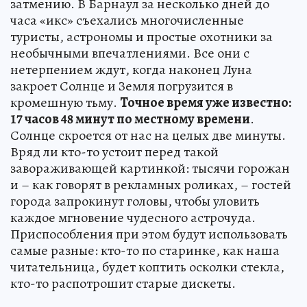
затмению. В Барнаул за несколько дней до
часа «икс» съехались многочисленные
туристы, астрономы и простые охотники за
необычными впечатлениями. Все они с
нетерпением ждут, когда наконец Луна
закроет Солнце и Земля погрузится в
кромешную тьму.
Точное время уже известно:
17 часов 48 минут по местному времени
.
Солнце скроется от нас на целых две минуты.
Вряд ли кто-то устоит перед такой
завораживающей картинкой: тысячи горожан
и – как говорят в рекламных роликах, – гостей
города запрокинут головы, чтобы уловить
каждое мгновение чудесного астрочуда.
Приспособления при этом будут использовать
самые разные: кто-то по старинке, как наша
читательница, будет коптить осколки стекла,
кто-то распотрошит старые дискеты.